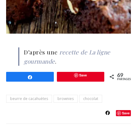
D’après une
recette de La ligne
gourmande
.
Save
69
Partagez
PARTAGES
beurre de cacahuètes
brownies
chocolat
Save