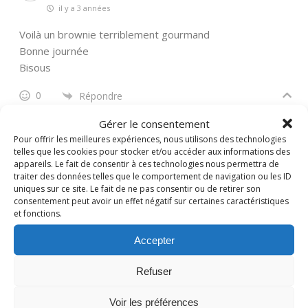
il y a 3 années
Voilà un brownie terriblement gourmand
Bonne journée
Bisous
0
Répondre
Gérer le consentement
Nadine
Administrateur
Pour offrir les meilleures expériences, nous utilisons des technologies
telles que les cookies pour stocker et/ou accéder aux informations des
Répondre à
la cuisine de poupoule
il y a 3 années
appareils. Le fait de consentir à ces technologies nous permettra de
traiter des données telles que le comportement de navigation ou les ID
Carrément Christelle, à tomber!
uniques sur ce site. Le fait de ne pas consentir ou de retirer son
consentement peut avoir un effet négatif sur certaines caractéristiques
0
Répondre
et fonctions.
Accepter
delphine
Refuser
il y a 3 années
Quelle belle gourmandise, j’adore aussi le chocolat
Voir les préférences