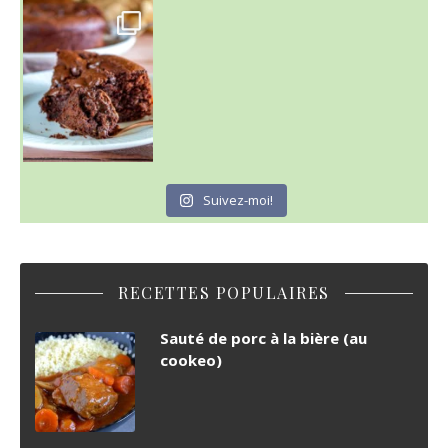
~ GÂTEAU FONDANT CHOCO NOISETTE ~
C'est lundi
Suivez-moi!
RECETTES POPULAIRES
Sauté de porc à la bière (au
cookeo)