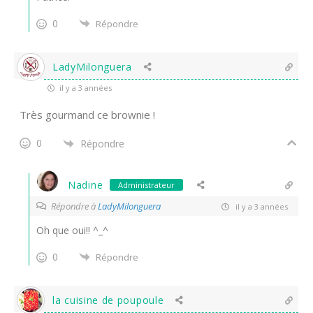
0
Répondre
LadyMilonguera
il y a 3 années
Très gourmand ce brownie !
0
Répondre
Nadine
Administrateur
Répondre à
LadyMilonguera
il y a 3 années
Oh que oui!! ^_^
0
Répondre
la cuisine de poupoule