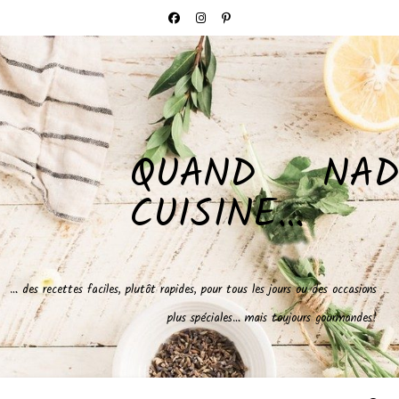
QUAND NAD
CUISINE…
… des recettes faciles, plutôt rapides, pour tous les jours ou des occasions
plus spéciales… mais toujours gourmandes!