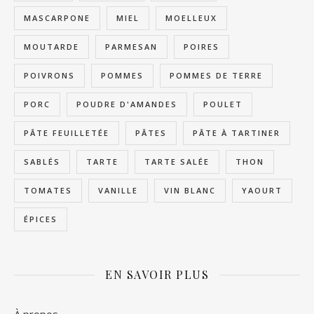
MASCARPONE
MIEL
MOELLEUX
MOUTARDE
PARMESAN
POIRES
POIVRONS
POMMES
POMMES DE TERRE
PORC
POUDRE D'AMANDES
POULET
PÂTE FEUILLETÉE
PÂTES
PÂTE À TARTINER
SABLÉS
TARTE
TARTE SALÉE
THON
TOMATES
VANILLE
VIN BLANC
YAOURT
ÉPICES
EN SAVOIR PLUS