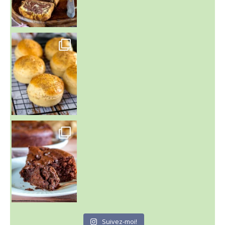
~ BUNS MAISON ~
Un peu de boulange par ici au
~ GÂTEAU FONDANT CHOCO NOISETTE ~
C'est lundi
Suivez-moi!