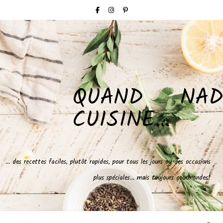
QUAND NAD
CUISINE…
… des recettes faciles, plutôt rapides, pour tous les jours ou des occasions
plus spéciales… mais toujours gourmandes!