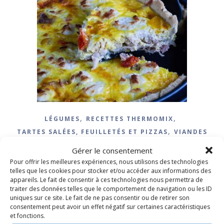
,
,
LÉGUMES
RECETTES THERMOMIX
,
TARTES SALÉES, FEUILLETÉS ET PIZZAS
VIANDES
Quiche poulet rôti et
Gérer le consentement
Pour offrir les meilleures expériences, nous utilisons des technologies
chèvre frais
telles que les cookies pour stocker et/ou accéder aux informations des
appareils. Le fait de consentir à ces technologies nous permettra de
traiter des données telles que le comportement de navigation ou les ID
4 février 2021
/
10 Commentaires
uniques sur ce site. Le fait de ne pas consentir ou de retirer son
consentement peut avoir un effet négatif sur certaines caractéristiques
et fonctions.
LIRE LA SUITE