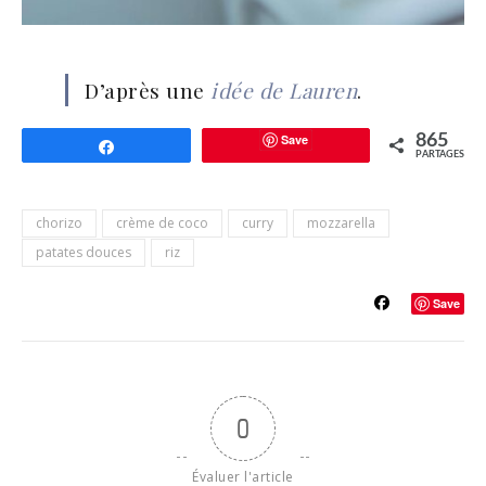
D’après une
idée de Lauren
.
Save
865
Partagez
PARTAGES
chorizo
crème de coco
curry
mozzarella
patates douces
riz
Save
0
Évaluer l'article