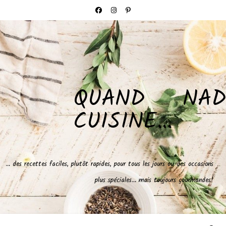
QUAND NAD
CUISINE…
… des recettes faciles, plutôt rapides, pour tous les jours ou des occasions
plus spéciales… mais toujours gourmandes!