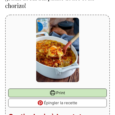
chorizo!
Print
Épingler la recette