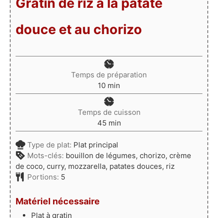
Gratin de riz à la patate
douce et au chorizo
Temps de préparation
minutes
10
min
Temps de cuisson
minutes
45
min
Type de plat:
Plat principal
Mots-clés:
bouillon de légumes, chorizo, crème
de coco, curry, mozzarella, patates douces, riz
Portions:
5
Matériel nécessaire
Plat à gratin