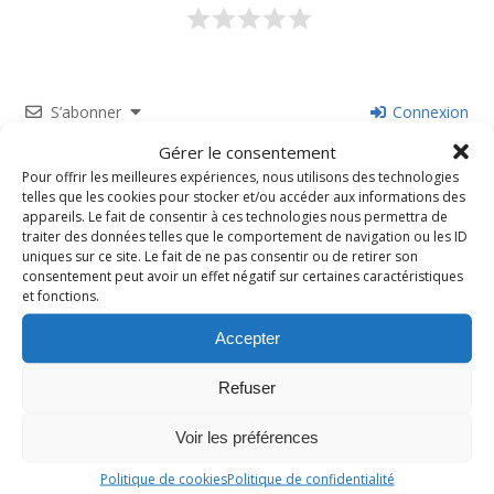
S’abonner
Connexion
Gérer le consentement
Pour offrir les meilleures expériences, nous utilisons des technologies
telles que les cookies pour stocker et/ou accéder aux informations des
appareils. Le fait de consentir à ces technologies nous permettra de
traiter des données telles que le comportement de navigation ou les ID
uniques sur ce site. Le fait de ne pas consentir ou de retirer son
consentement peut avoir un effet négatif sur certaines caractéristiques
et fonctions.
Ce site utilise Akismet pour réduire les indésirables.
En
savoir plus sur la façon dont les données de vos
Accepter
commentaires sont traitées
.
Refuser
0
COMMENTAIRES
Voir les préférences
Politique de cookies
Politique de confidentialité