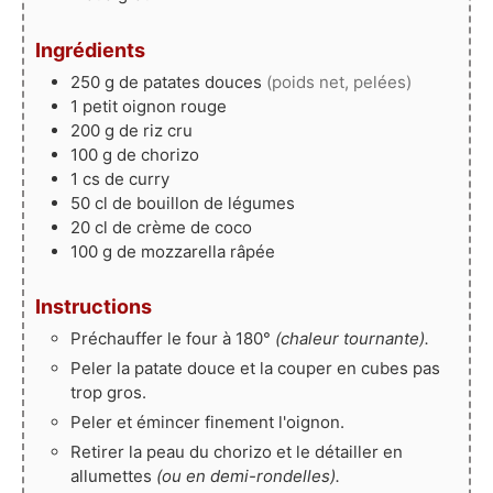
Ingrédients
250
g
de patates douces
(poids net, pelées)
1
petit
oignon rouge
200
g
de riz cru
100
g
de chorizo
1
cs
de curry
50
cl
de bouillon de légumes
20
cl
de crème de coco
100
g
de mozzarella râpée
Instructions
Préchauffer le four à 180°
(chaleur tournante).
Peler la patate douce et la couper en cubes pas
trop gros.
Peler et émincer finement l'oignon.
Retirer la peau du chorizo et le détailler en
allumettes
(ou en demi-rondelles).