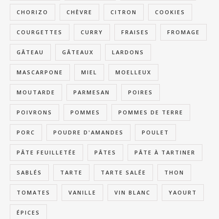
CHORIZO
CHÈVRE
CITRON
COOKIES
COURGETTES
CURRY
FRAISES
FROMAGE
GÂTEAU
GÂTEAUX
LARDONS
MASCARPONE
MIEL
MOELLEUX
MOUTARDE
PARMESAN
POIRES
POIVRONS
POMMES
POMMES DE TERRE
PORC
POUDRE D'AMANDES
POULET
PÂTE FEUILLETÉE
PÂTES
PÂTE À TARTINER
SABLÉS
TARTE
TARTE SALÉE
THON
TOMATES
VANILLE
VIN BLANC
YAOURT
ÉPICES