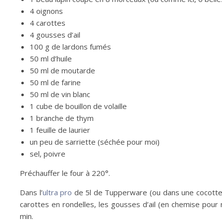
4 oignons
4 carottes
4 gousses d’ail
100 g de lardons fumés
50 ml d’huile
50 ml de moutarde
50 ml de farine
50 ml de vin blanc
1 cube de bouillon de volaille
1 branche de thym
1 feuille de laurier
un peu de sarriette (séchée pour moi)
sel, poivre
Préchauffer le four à 220°.
Dans l’
ultra pro
de 5l de Tupperware (ou dans une cocotte av
carottes en rondelles, les gousses d’ail (en chemise pour mo
min.