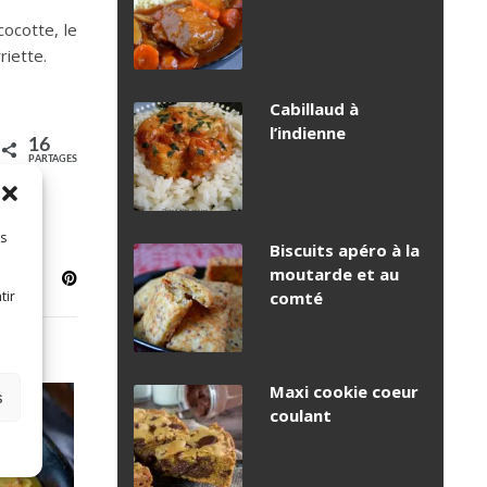
cocotte, le
riette.
Cabillaud à
l’indienne
16
PARTAGES
es
Biscuits apéro à la
moutarde et au
tir
comté
Maxi cookie coeur
s
coulant