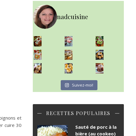
nadcuisine
~ NICE CREAM À LA FRAISE ~
Presque un mois que
~ SALADE DE PÂTES AUX DEUX TOMATES THON ET BURRA
~ FINANCIERS MYRTILLES ET CITRON ~
Aujourd'hu
~ BUNS MAISON ~
~ GÂTEAU FONDANT CHOCO NOISETTE ~
Un peu de boulange par ici au
C'est lundi
Suivez-moi!
RECETTES POPULAIRES
 oignons et
er cuire 30
Sauté de porc à la
bière (au cookeo)