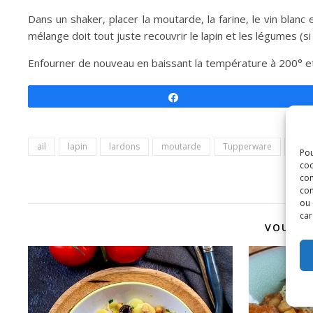
Dans un shaker, placer la moutarde, la farine, le vin blan
mélange doit tout juste recouvrir le lapin et les légumes (si 
Enfourner de nouveau en baissant la température à 200° et
Partagez
ail
lapin
lardons
moutarde
Tupperware
vin b
Pou
coo
con
com
ou 
car
VOUS P