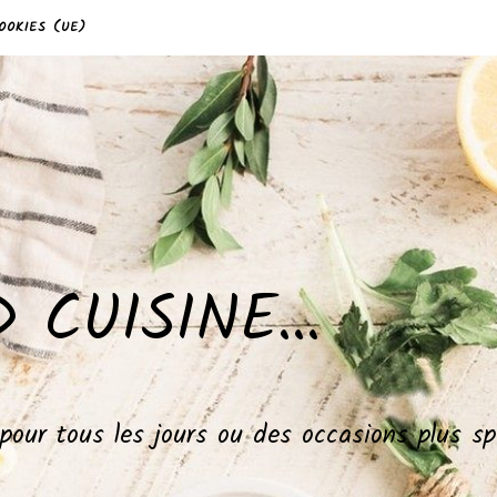
OOKIES (UE)
 CUISINE…
, pour tous les jours ou des occasions plus 