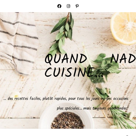
QUAND NAD
CUISINE…
… des recettes faciles, plutôt rapides, pour tous les jours ou des occasions
plus spéciales… mais toujours gourmandes!