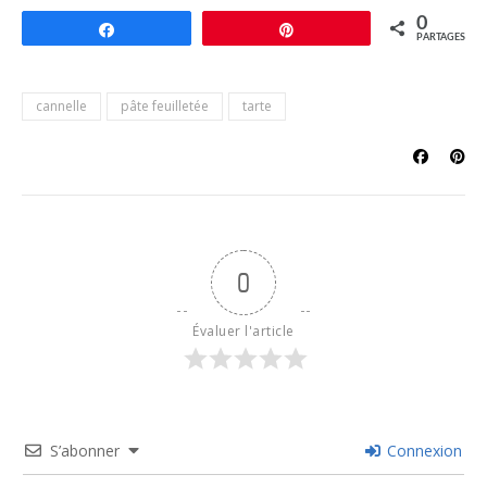
0
Partagez
Épingle
PARTAGES
cannelle
pâte feuilletée
tarte
0
Évaluer l'article
S’abonner
Connexion