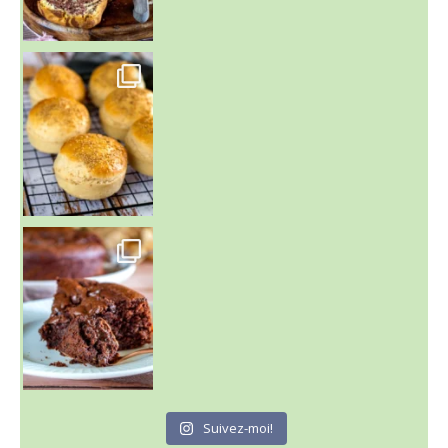
~ BUNS MAISON ~
Un peu de boulange par ici au
~ GÂTEAU FONDANT CHOCO NOISETTE ~
C'est lundi
Suivez-moi!