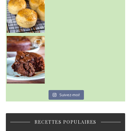
~ GÂTEAU FONDANT CHOCO NOISETTE ~
C'est lundi
Suivez-moi!
RECETTES POPULAIRES