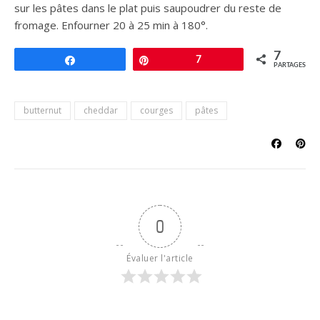
sur les pâtes dans le plat puis saupoudrer du reste de
fromage. Enfourner 20 à 25 min à 180°.
7
Partagez
Épingle
7
PARTAGES
butternut
cheddar
courges
pâtes
0
Évaluer l'article