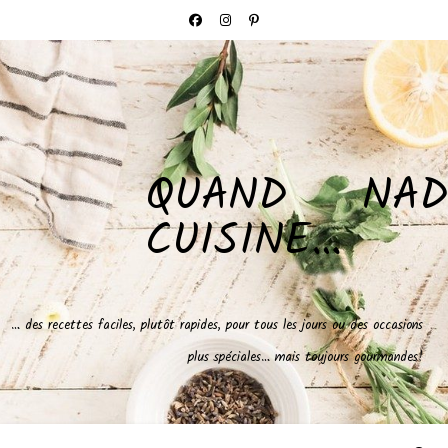
QUAND NAD
CUISINE…
… des recettes faciles, plutôt rapides, pour tous les jours ou des occasions
plus spéciales… mais toujours gourmandes!