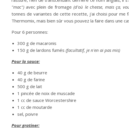
rassure, rien de transcendant derrière ce nom anglais, il 
"mac")
avec plein de fromage
(d'où le cheese, mais ça, vo
tonnes de variantes de cette recette, j'ai choisi pour me fa
Thermomix, mais bien sûr vous pouvez la faire dans une cas
Pour 6 personnes:
300 g de macaronis
150 g de lardons fumés
(facultatif, je n'en ai pas mis)
Pour la sauce:
40 g de beurre
40 g de farine
500 g de lait
1 pincée de noix de muscade
1 cc de sauce Worcestershire
1 cc de moutarde
sel, poivre
Pour gratiner: