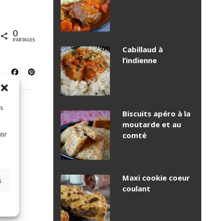
0
PARTAGES
Cabillaud à
l’indienne
es
Biscuits apéro à la
moutarde et au
tir
comté
Maxi cookie coeur
s
coulant