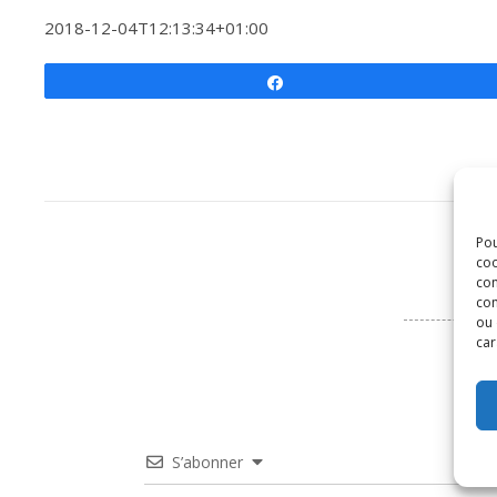
2018-12-04T12:13:34+01:00
Partagez
Pou
coo
con
com
ou 
car
S’abonner