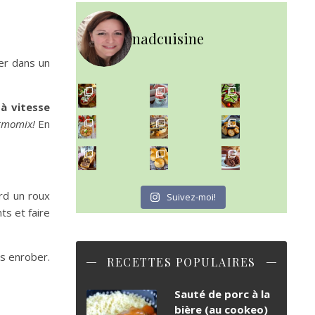
nadcuisine
cer dans un
~ NICE CREAM À LA FRAISE ~
Presque un mois que
à vitesse
ermomix!
En
~ SALADE DE PÂTES AUX DEUX TOMATES THON ET BURRA
~ FINANCIERS MYRTILLES ET CITRON ~
Aujourd'hu
~ BUNS MAISON ~
~ GÂTEAU FONDANT CHOCO NOISETTE ~
Un peu de boulange par ici au
C'est lundi
rd un roux
Suivez-moi!
ts et faire
es enrober.
RECETTES POPULAIRES
Sauté de porc à la
bière (au cookeo)