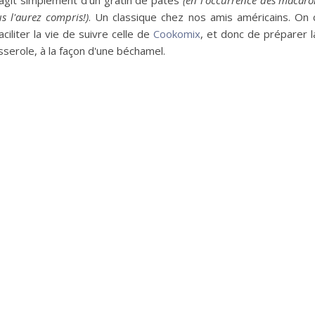
s'agit simplement d'un gratin de pâtes
(en l'occurrence des macaron
us l'aurez compris!)
. Un classique chez nos amis américains. On 
ciliter la vie de suivre celle de
Cookomix
, et donc de préparer 
serole, à la façon d'une béchamel.