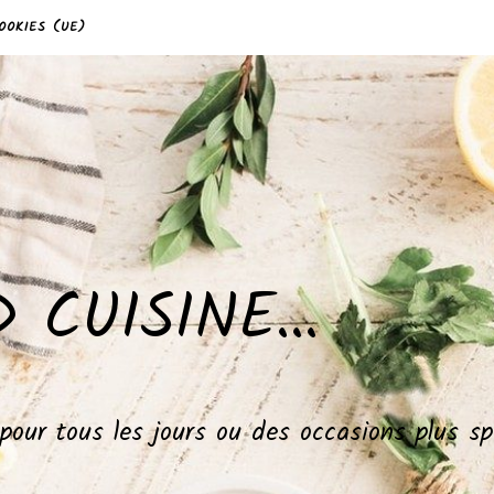
OOKIES (UE)
 CUISINE…
, pour tous les jours ou des occasions plus 