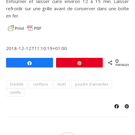
Enfourner et laisser cuire environ 12 à 15 min. Laisser
refroidir sur une grille avant de conserver dans une boîte
en fer.
2018-12-12T11:10:19+01:00
0
Partagez
Épingle
PARTAGES
bredele
confiture
Noël
poudre d'amandes
vanille