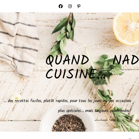
QUAND NAD
CUISINE…
… des recettes faciles, plutôt rapides, pour tous les jours ou des occasions
plus spéciales… mais toujours gourmandes!