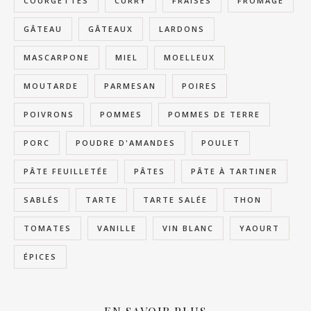
COURGETTES
CURRY
FRAISES
FROMAGE
GÂTEAU
GÂTEAUX
LARDONS
MASCARPONE
MIEL
MOELLEUX
MOUTARDE
PARMESAN
POIRES
POIVRONS
POMMES
POMMES DE TERRE
PORC
POUDRE D'AMANDES
POULET
PÂTE FEUILLETÉE
PÂTES
PÂTE À TARTINER
SABLÉS
TARTE
TARTE SALÉE
THON
TOMATES
VANILLE
VIN BLANC
YAOURT
ÉPICES