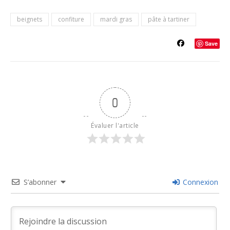
beignets
confiture
mardi gras
pâte à tartiner
Save
0
Évaluer l'article
S’abonner
Connexion