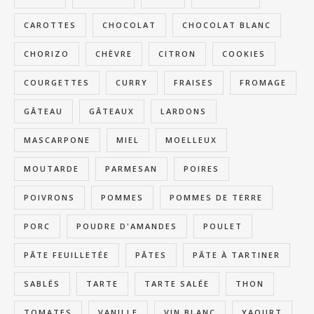
CAROTTES
CHOCOLAT
CHOCOLAT BLANC
CHORIZO
CHÈVRE
CITRON
COOKIES
COURGETTES
CURRY
FRAISES
FROMAGE
GÂTEAU
GÂTEAUX
LARDONS
MASCARPONE
MIEL
MOELLEUX
MOUTARDE
PARMESAN
POIRES
POIVRONS
POMMES
POMMES DE TERRE
PORC
POUDRE D'AMANDES
POULET
PÂTE FEUILLETÉE
PÂTES
PÂTE À TARTINER
SABLÉS
TARTE
TARTE SALÉE
THON
TOMATES
VANILLE
VIN BLANC
YAOURT