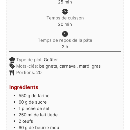
minutes
25
min
Temps de cuisson
minutes
20
min
Temps de repos de la pâte
heures
2
h
Type de plat:
Goûter
Mots-clés:
beignets, carnaval, mardi gras
Portions:
20
Ingrédients
550
g
de farine
60
g
de sucre
1
pincée de sel
250
ml
de lait tiède
2
œufs
60
g
de beurre mou