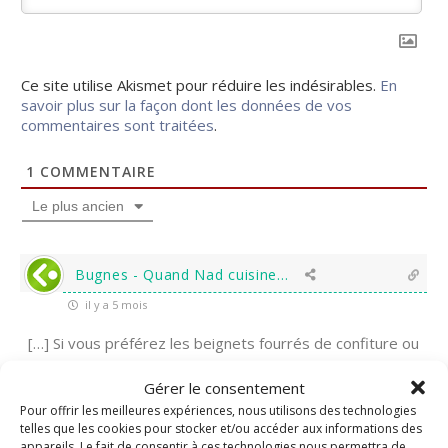
Ce site utilise Akismet pour réduire les indésirables.
En
savoir plus sur la façon dont les données de vos
commentaires sont traitées
.
1
COMMENTAIRE
Le plus ancien
Bugnes - Quand Nad cuisine...
il y a 5 mois
[…] Si vous préférez les beignets fourrés de confiture ou
de pâte à tartiner, je vous conseille cette recette ou
Gérer le consentement
encore celle-là. […]
Pour offrir les meilleures expériences, nous utilisons des technologies
telles que les cookies pour stocker et/ou accéder aux informations des
0
Répondre
appareils. Le fait de consentir à ces technologies nous permettra de