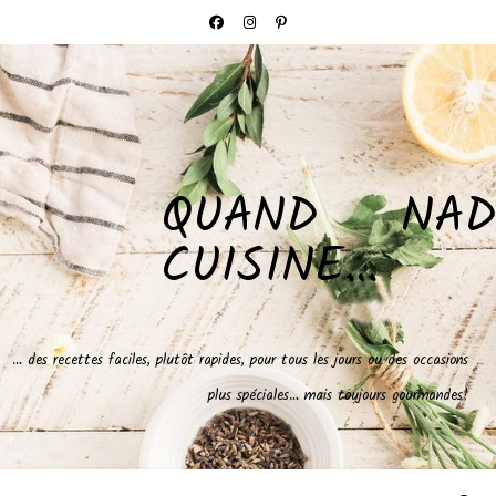
QUAND NAD
CUISINE…
… des recettes faciles, plutôt rapides, pour tous les jours ou des occasions
plus spéciales… mais toujours gourmandes!