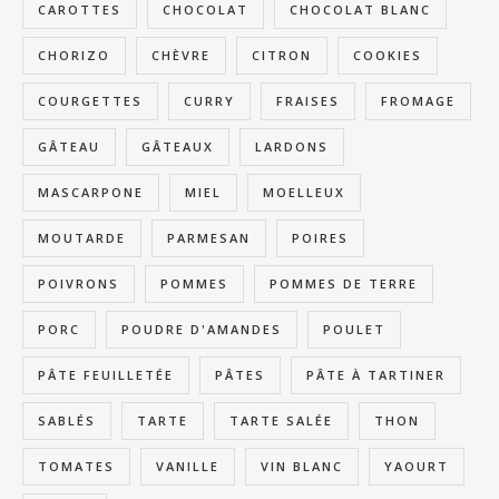
CAROTTES
CHOCOLAT
CHOCOLAT BLANC
CHORIZO
CHÈVRE
CITRON
COOKIES
COURGETTES
CURRY
FRAISES
FROMAGE
GÂTEAU
GÂTEAUX
LARDONS
MASCARPONE
MIEL
MOELLEUX
MOUTARDE
PARMESAN
POIRES
POIVRONS
POMMES
POMMES DE TERRE
PORC
POUDRE D'AMANDES
POULET
PÂTE FEUILLETÉE
PÂTES
PÂTE À TARTINER
SABLÉS
TARTE
TARTE SALÉE
THON
TOMATES
VANILLE
VIN BLANC
YAOURT