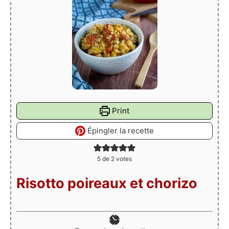
Print
Épingler la recette
5
de
2
votes
Risotto poireaux et chorizo