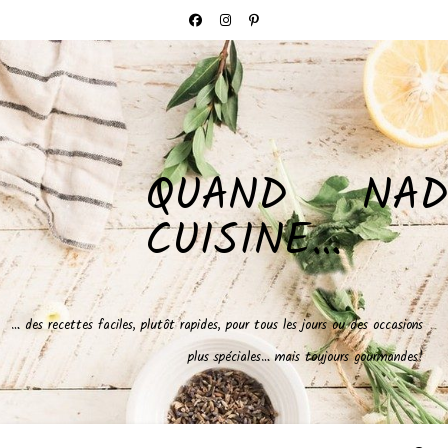
QUAND NAD
CUISINE…
… des recettes faciles, plutôt rapides, pour tous les jours ou des occasions
plus spéciales… mais toujours gourmandes!