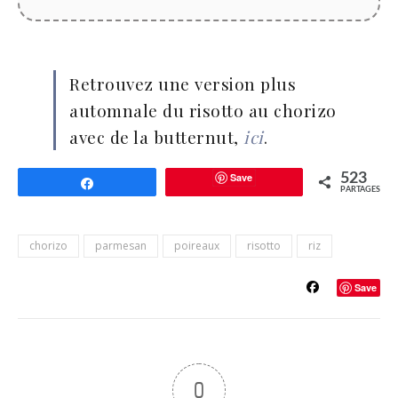
Retrouvez une version plus
automnale du risotto au chorizo
avec de la butternut,
ici
.
Save
523
Partagez
PARTAGES
chorizo
parmesan
poireaux
risotto
riz
Save
0