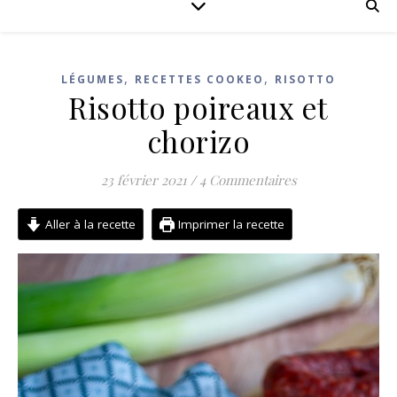
,
,
LÉGUMES
RECETTES COOKEO
RISOTTO
Risotto poireaux et
chorizo
23 février 2021
/
4 Commentaires
Aller à la recette
Imprimer la recette