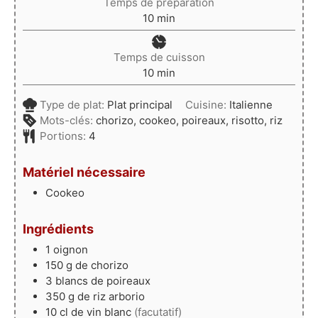
Temps de préparation
minutes
10
min
Temps de cuisson
minutes
10
min
Type de plat:
Plat principal
Cuisine:
Italienne
Mots-clés:
chorizo, cookeo, poireaux, risotto, riz
Portions:
4
Matériel nécessaire
Cookeo
Ingrédients
1
oignon
150
g
de chorizo
3
blancs de poireaux
350
g
de riz arborio
10
cl
de vin blanc
(facutatif)