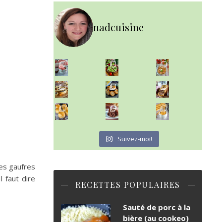
nadcuisine
~ NICE CREAM À LA FRAISE ~
~ SALADE DE PÂTES AUX DEUX TOMATES THON ET BURRA
Presque un mois que
~ FINANCIERS MYRTILLES ET CITRON ~
Aujourd'hu
~ BUNS MAISON ~
~ GÂTEAU FONDANT CHOCO NOISETTE ~
Un peu de boulange par ici au
C'est lundi
Suivez-moi!
ces gaufres
l faut dire
RECETTES POPULAIRES
Sauté de porc à la
bière (au cookeo)