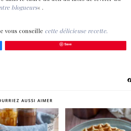
entre blogueurs
« .
je vous conseille
cette délicieuse recette.
Save
OURRIEZ AUSSI AIMER