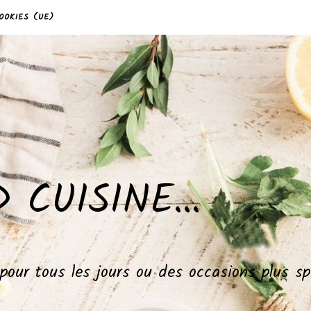
OOKIES (UE)
 CUISINE…
, pour tous les jours ou des occasions plus 