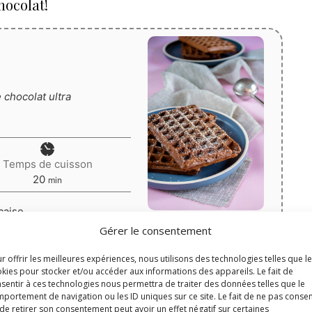
hocolat!
 chocolat ultra
Temps de cuisson
minutes
20
min
çaise
s de chocolat
Gérer le consentement
Print
r offrir les meilleures expériences, nous utilisons des technologies telles que l
Épingler la recette
kies pour stocker et/ou accéder aux informations des appareils. Le fait de
sentir à ces technologies nous permettra de traiter des données telles que le
portement de navigation ou les ID uniques sur ce site. Le fait de ne pas consen
4.67
de
3
votes
de retirer son consentement peut avoir un effet négatif sur certaines