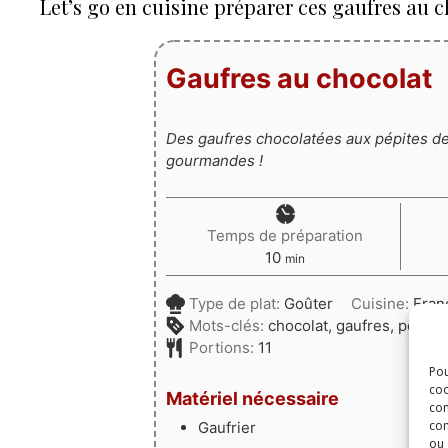
Let’s go en cuisine préparer ces gaufres au c
Gaufres au chocolat
Des gaufres chocolatées aux pépites de
gourmandes !
Temps de préparation
minutes
10
min
Type de plat:
Goûter
Cuisine:
Fran
Mots-clés:
chocolat, gaufres, pépite
Portions:
11
Pou
coo
Matériel nécessaire
con
com
Gaufrier
ou 