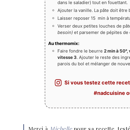
dans le saladier) tout en fouettant.
Ajouter la vanille. La pâte doit êtr
Laisser reposer 15 min à températu
Verser deux petites louches de pât
besoin)
et parsemer de pépites de ch
Au thermomix:
Faire fondre le beurre
2 min à 50°, 
vitesse 3
. Ajouter le reste des in
parois du bol et mélanger de nouv
Si vous testez cette recet
#nadcuisine 
Merci à
Michelle
pour sa recette, test