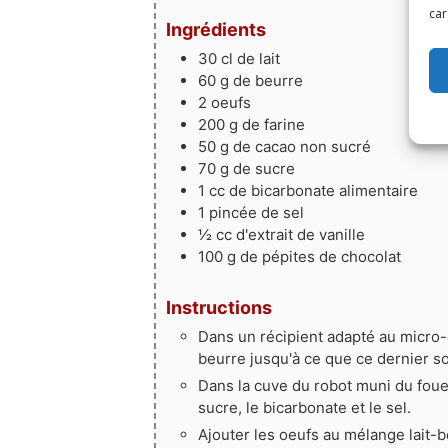
car
Ingrédients
30
cl
de lait
60
g
de beurre
2
oeufs
200
g
de farine
50
g
de cacao non sucré
70
g
de sucre
1
cc
de bicarbonate alimentaire
1
pincée
de sel
½
cc
d'extrait de vanille
100
g
de pépites de chocolat
Instructions
Dans un récipient adapté au micro-o
beurre jusqu'à ce que ce dernier soi
Dans la cuve du robot muni du fouet 
sucre, le bicarbonate et le sel.
Ajouter les oeufs au mélange lait-b