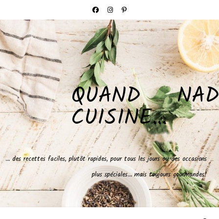
QUAND NAD
CUISINE…
… des recettes faciles, plutôt rapides, pour tous les jours ou des occasions
plus spéciales… mais toujours gourmandes!