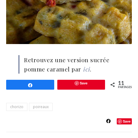
Retrouvez une version sucrée
pomme caramel par
ici
.
Save
11
Partagez
PARTAGES
chorizo
poireaux
Save