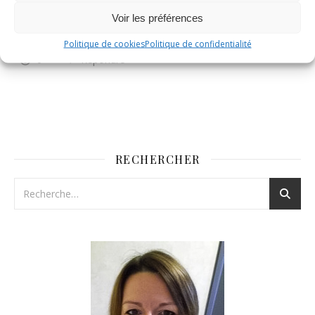
en version salée, comme ici avec des poireaux et du
Voir les préférences
chorizo. […]
Politique de cookies
Politique de confidentialité
0
Répondre
RECHERCHER