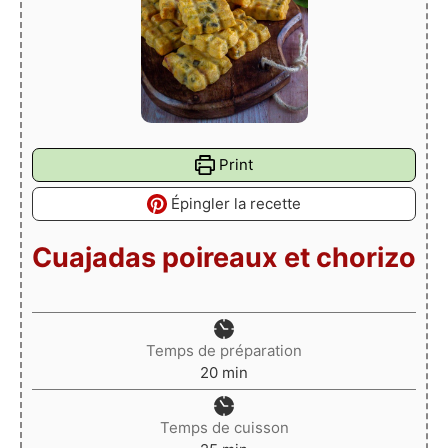
Print
Épingler la recette
Cuajadas poireaux et chorizo
Temps de préparation
minutes
20
min
Temps de cuisson