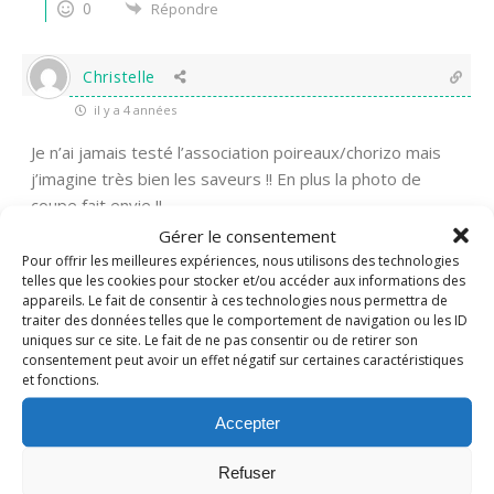
0
Répondre
Christelle
il y a 4 années
Je n’ai jamais testé l’association poireaux/chorizo mais
j’imagine très bien les saveurs !! En plus la photo de
coupe fait envie !!
Gérer le consentement
0
Répondre
Pour offrir les meilleures expériences, nous utilisons des technologies
telles que les cookies pour stocker et/ou accéder aux informations des
appareils. Le fait de consentir à ces technologies nous permettra de
Cuajada aux cerises - Quand Nad cuisine...
traiter des données telles que le comportement de navigation ou les ID
uniques sur ce site. Le fait de ne pas consentir ou de retirer son
consentement peut avoir un effet négatif sur certaines caractéristiques
il y a 2 années
et fonctions.
[…] Pour rappel, la cuajada est un dessert espagnol à
Accepter
base de yaourt qui ressemble beaucoup à notre clafoutis,
en plus dense peut-être. J’aime bien le décliner avec les
Refuser
fruits de saison (ici une version aux pommes) ou même