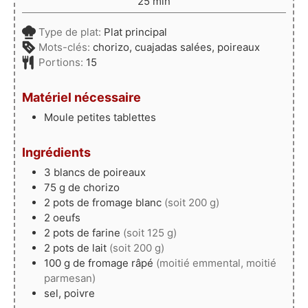
minutes
25
min
Type de plat:
Plat principal
Mots-clés:
chorizo, cuajadas salées, poireaux
Portions:
15
Matériel nécessaire
Moule petites tablettes
Ingrédients
3
blancs
de poireaux
75
g
de chorizo
2
pots
de fromage blanc
(soit 200 g)
2
oeufs
2
pots
de farine
(soit 125 g)
2
pots
de lait
(soit 200 g)
100
g
de fromage râpé
(moitié emmental, moitié
parmesan)
sel, poivre