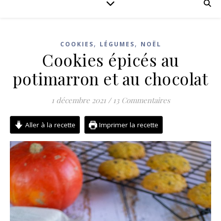
,
,
COOKIES
LÉGUMES
NOËL
Cookies épicés au
potimarron et au chocolat
1 décembre 2021
/
13 Commentaires
Aller à la recette
Imprimer la recette