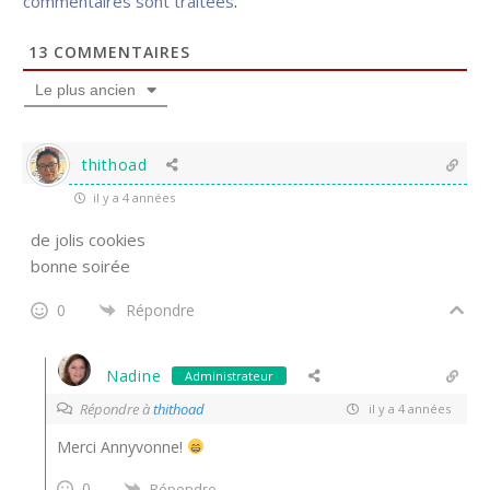
commentaires sont traitées
.
13
COMMENTAIRES
Le plus ancien
thithoad
il y a 4 années
de jolis cookies
bonne soirée
0
Répondre
Nadine
Administrateur
Répondre à
thithoad
il y a 4 années
Merci Annyvonne!
0
Répondre