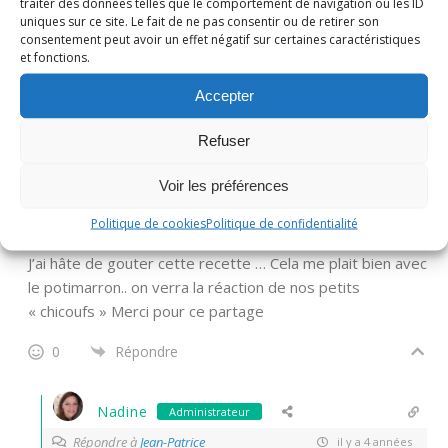
Nadine
Administrateur
traiter des données telles que le comportement de navigation ou les ID
uniques sur ce site. Le fait de ne pas consentir ou de retirer son
Répondre à
Yolande
il y a 4 années
consentement peut avoir un effet négatif sur certaines caractéristiques
et fonctions.
Un délice olfactif!
Accepter
0
Répondre
Refuser
Jean-Patrice
Voir les préférences
il y a 4 années
Politique de cookies
Politique de confidentialité
J’ai hâte de gouter cette recette … Cela me plait bien avec
le potimarron.. on verra la réaction de nos petits
« chicoufs » Merci pour ce partage
0
Répondre
Nadine
Administrateur
Répondre à
Jean-Patrice
il y a 4 années