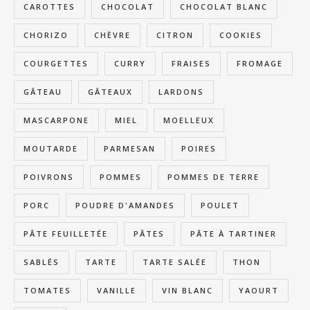
CAROTTES
CHOCOLAT
CHOCOLAT BLANC
CHORIZO
CHÈVRE
CITRON
COOKIES
COURGETTES
CURRY
FRAISES
FROMAGE
GÂTEAU
GÂTEAUX
LARDONS
MASCARPONE
MIEL
MOELLEUX
MOUTARDE
PARMESAN
POIRES
POIVRONS
POMMES
POMMES DE TERRE
PORC
POUDRE D'AMANDES
POULET
PÂTE FEUILLETÉE
PÂTES
PÂTE À TARTINER
SABLÉS
TARTE
TARTE SALÉE
THON
TOMATES
VANILLE
VIN BLANC
YAOURT