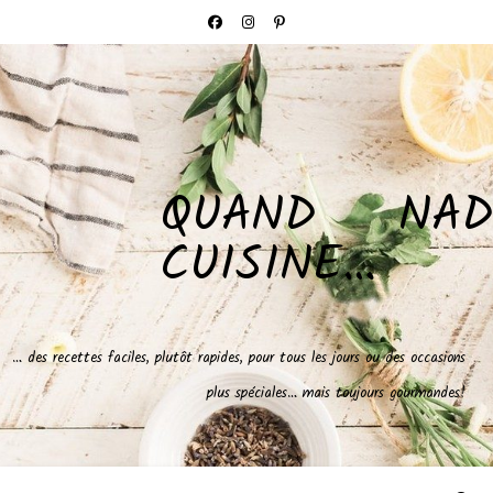
QUAND NAD
CUISINE…
… des recettes faciles, plutôt rapides, pour tous les jours ou des occasions
plus spéciales… mais toujours gourmandes!