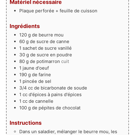
Matériel nécessaire
Plaque perforée + feuille de cuisson
Ingrédients
120
g
de beurre mou
60
g
de sucre de canne
1
sachet
de sucre vanillé
30
g
de sucre en poudre
80
g
de potimarron
cuit
1
jaune
d'oeuf
190
g
de farine
1
pincée
de sel
3/4
cc
de bicarbonate de soude
1
cc
d'épices à pains d'épices
1
cc
de cannelle
100
g
de pépites de chocolat
Instructions
Dans un saladier, mélanger le beurre mou, les