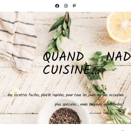
QUAND NAD
CUISINE…
… des recettes faciles, plutôt rapides, pour tous les jours ou des occasions
plus spéciales… mais toujours gourmandes!