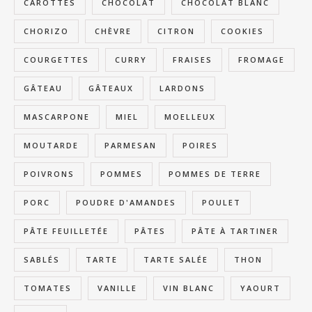
CAROTTES
CHOCOLAT
CHOCOLAT BLANC
CHORIZO
CHÈVRE
CITRON
COOKIES
COURGETTES
CURRY
FRAISES
FROMAGE
GÂTEAU
GÂTEAUX
LARDONS
MASCARPONE
MIEL
MOELLEUX
MOUTARDE
PARMESAN
POIRES
POIVRONS
POMMES
POMMES DE TERRE
PORC
POUDRE D'AMANDES
POULET
PÂTE FEUILLETÉE
PÂTES
PÂTE À TARTINER
SABLÉS
TARTE
TARTE SALÉE
THON
TOMATES
VANILLE
VIN BLANC
YAOURT