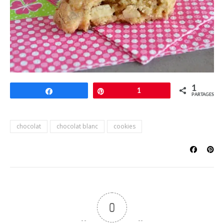
1
Partagez
Épingle
1
PARTAGES
chocolat
chocolat blanc
cookies
0