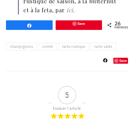
rustique de saison, à la butternut
et à la feta, par
ici
.
Save
26
Partagez
PARTAGES
champignons
comté
tarte rustique
tarte salée
Save
5
Évaluer l'article