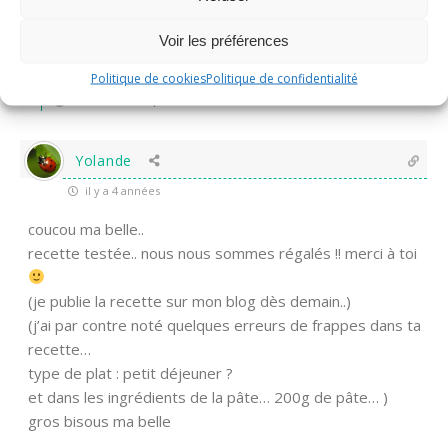
Répondre à
Christelle
il y a 4 années
C’est carrément gourmand si on aime le fromage et les
Voir les préférences
champignons, en plus c’est tout simple à faire!
Politique de cookies
Politique de confidentialité
0
Répondre
Yolande
il y a 4 années
coucou ma belle..
recette testée.. nous nous sommes régalés !! merci à toi
(je publie la recette sur mon blog dès demain..)
(j’ai par contre noté quelques erreurs de frappes dans ta
recette…
type de plat : petit déjeuner ?
et dans les ingrédients de la pâte… 200g de pâte… )
gros bisous ma belle