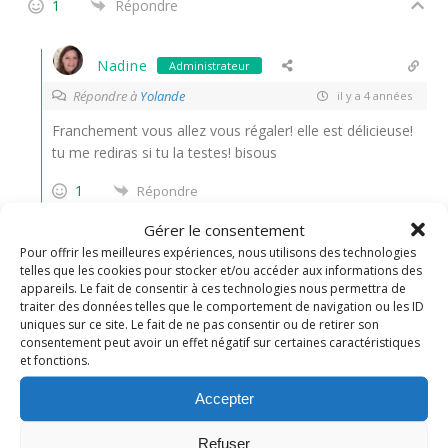
1
Répondre
Nadine
Administrateur
Répondre à
Yolande
il y a 4 années
Franchement vous allez vous régaler! elle est délicieuse!
tu me rediras si tu la testes! bisous
1
Répondre
Gérer le consentement
Christelle
Pour offrir les meilleures expériences, nous utilisons des technologies
telles que les cookies pour stocker et/ou accéder aux informations des
il y a 4 années
appareils. Le fait de consentir à ces technologies nous permettra de
traiter des données telles que le comportement de navigation ou les ID
Une tarte idéale pour se régaler !!
uniques sur ce site. Le fait de ne pas consentir ou de retirer son
consentement peut avoir un effet négatif sur certaines caractéristiques
et fonctions.
0
Répondre
Accepter
Nadine
Administrateur
Refuser