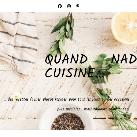
QUAND NAD
CUISINE…
… des recettes faciles, plutôt rapides, pour tous les jours ou des occasions
plus spéciales… mais toujours gourmandes!