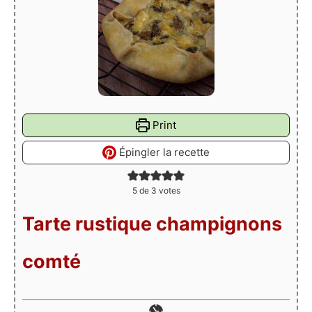
Print
Épingler la recette
5
de
3
votes
Tarte rustique champignons
comté