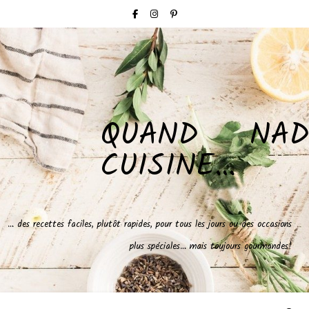
QUAND NAD
CUISINE…
… des recettes faciles, plutôt rapides, pour tous les jours ou des occasions
plus spéciales… mais toujours gourmandes!