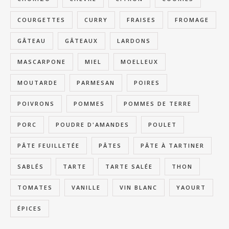
COURGETTES
CURRY
FRAISES
FROMAGE
GÂTEAU
GÂTEAUX
LARDONS
MASCARPONE
MIEL
MOELLEUX
MOUTARDE
PARMESAN
POIRES
POIVRONS
POMMES
POMMES DE TERRE
PORC
POUDRE D'AMANDES
POULET
PÂTE FEUILLETÉE
PÂTES
PÂTE À TARTINER
SABLÉS
TARTE
TARTE SALÉE
THON
TOMATES
VANILLE
VIN BLANC
YAOURT
ÉPICES