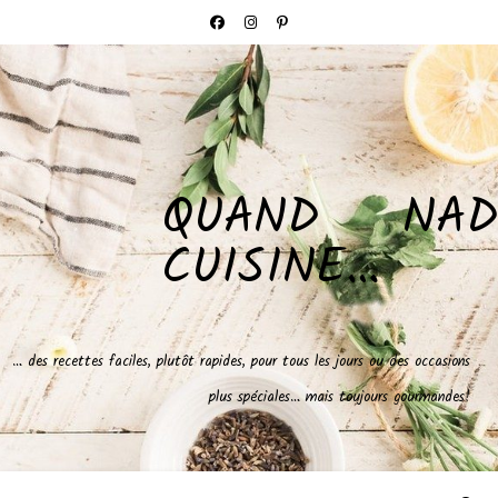
QUAND NAD
CUISINE…
… des recettes faciles, plutôt rapides, pour tous les jours ou des occasions
plus spéciales… mais toujours gourmandes!