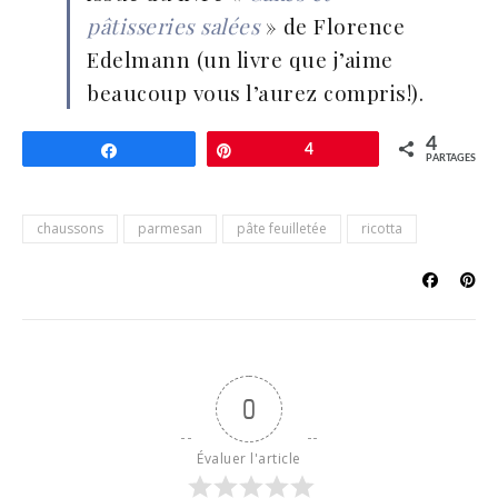
pâtisseries salées
» de Florence
Edelmann (un livre que j’aime
beaucoup vous l’aurez compris!).
4
Partagez
Épingle
4
PARTAGES
chaussons
parmesan
pâte feuilletée
ricotta
0
Évaluer l'article