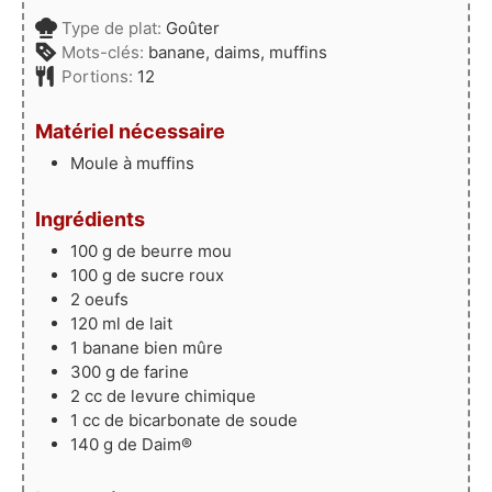
Type de plat:
Goûter
Mots-clés:
banane, daims, muffins
Portions:
12
Matériel nécessaire
Moule à muffins
Ingrédients
100
g
de beurre mou
100
g
de sucre roux
2
oeufs
120
ml
de lait
1
banane bien mûre
300
g
de farine
2
cc de levure chimique
1
cc de bicarbonate de soude
140
g
de Daim®