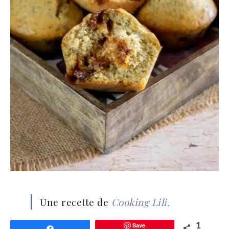
Une recette de
Cooking Lili.
Save
1
Partagez