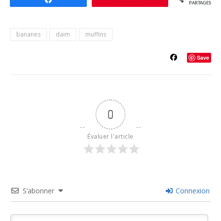
PARTAGES
bananes
daim
muffins
Save
0
Évaluer l'article
S’abonner
Connexion