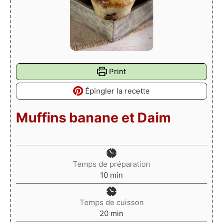
Print
Épingler la recette
Muffins banane et Daim
Temps de préparation
minutes
10
min
Temps de cuisson
minutes
20
min