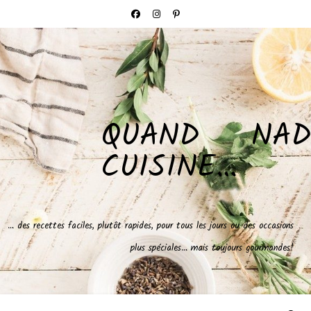
QUAND NAD
CUISINE…
… des recettes faciles, plutôt rapides, pour tous les jours ou des occasions
plus spéciales… mais toujours gourmandes!