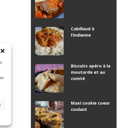
Cabillaud à
l’indienne
es
Biscuits apéro à la
moutarde et au
tir
comté
Maxi cookie coeur
s
coulant