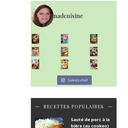
nadcuisine
~ NICE CREAM À LA FRAISE ~
Presque un mois que
~ SALADE DE PÂTES AUX DEUX TOMATES THON ET BURRA
~ FINANCIERS MYRTILLES ET CITRON ~
Aujourd'hu
~ BUNS MAISON ~
~ GÂTEAU FONDANT CHOCO NOISETTE ~
Un peu de boulange par ici au
C'est lundi
Suivez-moi!
RECETTES POPULAIRES
Sauté de porc à la
bière (au cookeo)