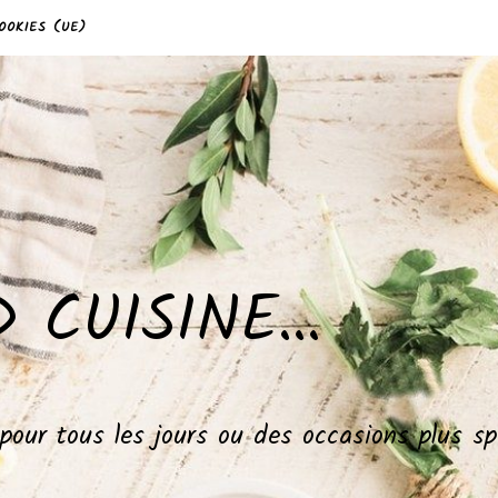
OOKIES (UE)
 CUISINE…
, pour tous les jours ou des occasions plus 