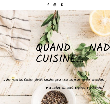
QUAND NAD
CUISINE…
… des recettes faciles, plutôt rapides, pour tous les jours ou des occasions
plus spéciales… mais toujours gourmandes!