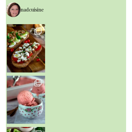
nadcuisine
~ NICE CREAM À LA FRAISE ~
Presque un mois que