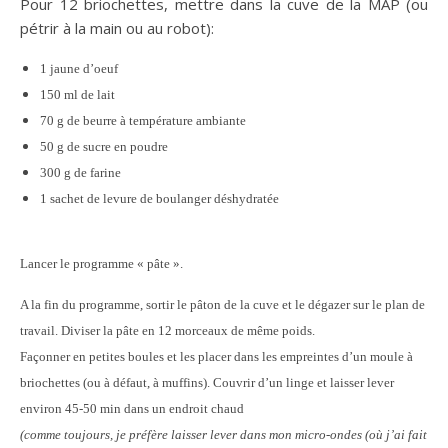
Pour 12 briochettes, mettre dans la cuve de la MAP (ou
pétrir à la main ou au robot):
1 jaune d’oeuf
150 ml de lait
70 g de beurre à température ambiante
50 g de sucre en poudre
300 g de farine
1 sachet de levure de boulanger déshydratée
Lancer le programme « pâte ».
A la fin du programme, sortir le pâton de la cuve et le dégazer sur le plan de
travail. Diviser la pâte en 12 morceaux de même poids.
Façonner en petites boules et les placer dans les empreintes d’un moule à
briochettes (ou à défaut, à muffins). Couvrir d’un linge et laisser lever
environ 45-50 min dans un endroit chaud
(comme toujours, je préfère laisser lever dans mon micro-ondes (où j’ai fait