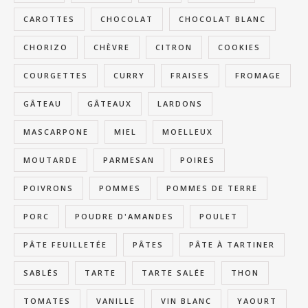
CAROTTES
CHOCOLAT
CHOCOLAT BLANC
CHORIZO
CHÈVRE
CITRON
COOKIES
COURGETTES
CURRY
FRAISES
FROMAGE
GÂTEAU
GÂTEAUX
LARDONS
MASCARPONE
MIEL
MOELLEUX
MOUTARDE
PARMESAN
POIRES
POIVRONS
POMMES
POMMES DE TERRE
PORC
POUDRE D'AMANDES
POULET
PÂTE FEUILLETÉE
PÂTES
PÂTE À TARTINER
SABLÉS
TARTE
TARTE SALÉE
THON
TOMATES
VANILLE
VIN BLANC
YAOURT