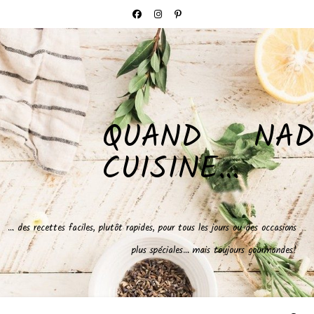
QUAND NAD
CUISINE…
… des recettes faciles, plutôt rapides, pour tous les jours ou des occasions
plus spéciales… mais toujours gourmandes!