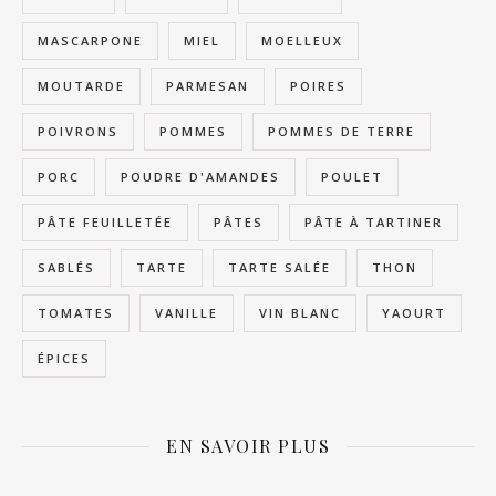
MASCARPONE
MIEL
MOELLEUX
MOUTARDE
PARMESAN
POIRES
POIVRONS
POMMES
POMMES DE TERRE
PORC
POUDRE D'AMANDES
POULET
PÂTE FEUILLETÉE
PÂTES
PÂTE À TARTINER
SABLÉS
TARTE
TARTE SALÉE
THON
TOMATES
VANILLE
VIN BLANC
YAOURT
ÉPICES
EN SAVOIR PLUS