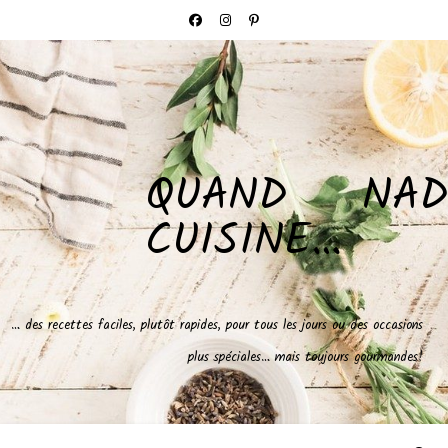
QUAND NAD
CUISINE…
… des recettes faciles, plutôt rapides, pour tous les jours ou des occasions
plus spéciales… mais toujours gourmandes!