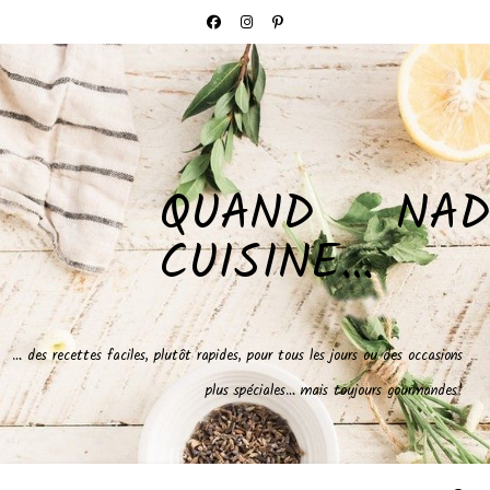
QUAND NAD
CUISINE…
… des recettes faciles, plutôt rapides, pour tous les jours ou des occasions
plus spéciales… mais toujours gourmandes!