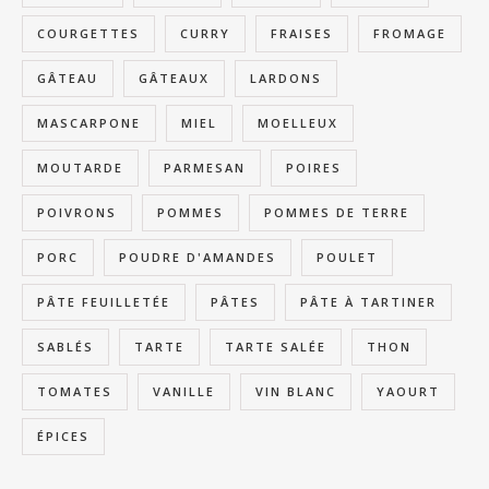
COURGETTES
CURRY
FRAISES
FROMAGE
GÂTEAU
GÂTEAUX
LARDONS
MASCARPONE
MIEL
MOELLEUX
MOUTARDE
PARMESAN
POIRES
POIVRONS
POMMES
POMMES DE TERRE
PORC
POUDRE D'AMANDES
POULET
PÂTE FEUILLETÉE
PÂTES
PÂTE À TARTINER
SABLÉS
TARTE
TARTE SALÉE
THON
TOMATES
VANILLE
VIN BLANC
YAOURT
ÉPICES