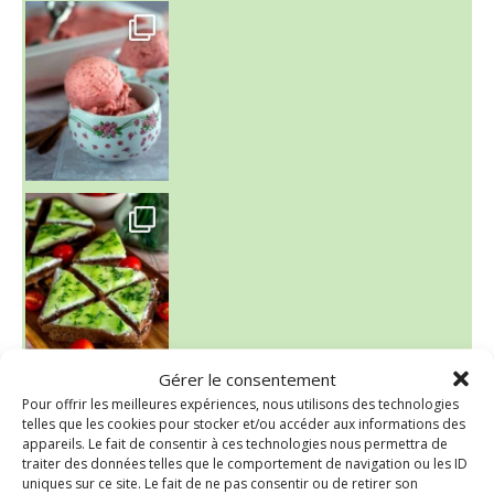
~ NICE CREAM À LA FRAISE ~
Presque un mois que
Gérer le consentement
~ SALADE DE PÂTES AUX DEUX TOMATES THON ET BURRA
Pour offrir les meilleures expériences, nous utilisons des technologies
telles que les cookies pour stocker et/ou accéder aux informations des
appareils. Le fait de consentir à ces technologies nous permettra de
traiter des données telles que le comportement de navigation ou les ID
uniques sur ce site. Le fait de ne pas consentir ou de retirer son