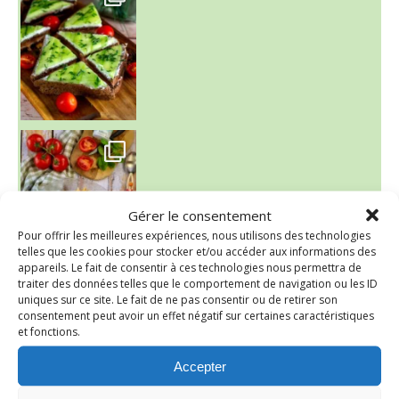
~ SALADE DE PÂTES AUX DEUX TOMATES THON ET BURRA
Gérer le consentement
Pour offrir les meilleures expériences, nous utilisons des technologies
telles que les cookies pour stocker et/ou accéder aux informations des
appareils. Le fait de consentir à ces technologies nous permettra de
traiter des données telles que le comportement de navigation ou les ID
~ FINANCIERS MYRTILLES ET CITRON ~
uniques sur ce site. Le fait de ne pas consentir ou de retirer son
Aujourd'hu
consentement peut avoir un effet négatif sur certaines caractéristiques
et fonctions.
Accepter