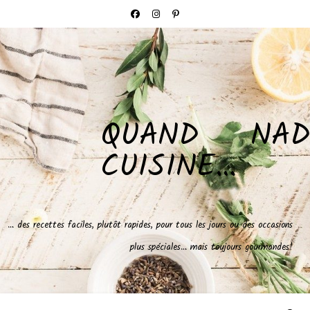
QUAND NAD
CUISINE…
… des recettes faciles, plutôt rapides, pour tous les jours ou des occasions
plus spéciales… mais toujours gourmandes!