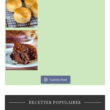
~ GÂTEAU FONDANT CHOCO NOISETTE ~
C'est lundi
Suivez-moi!
RECETTES POPULAIRES