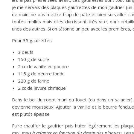
les ai pas présentées avant, ces gaufrettes sont tout si
je me servais des plaques gaufrettes de mon gaufrier (un L
de main: ne pas mettre trop de pâte et bien surveiller car
toutes molles mais elles durcissent très vite, donc reta
unes des autres. Si on tâtonne un peu avec les premières, 
Pour 35 gaufrettes:
3 oeufs
150 g de sucre
2 cc de vanille en poudre
115 g de beurre fondu
220 g de farine
2 cc de levure chimique
Dans le bol du robot muni du fouet (ou dans un saladier),
devienne mousseux. Ajouter la vanille et le beurre fondu,e
est plutôt épaisse.
Faire chauffer le gaufrier puis huiler légèrement les plaq
moi, mais à adapter en fonction du dessin des plaques)
. Lais