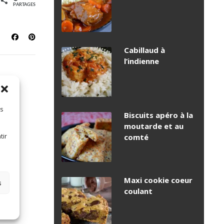
PARTAGES
Cabillaud à
l’indienne
es
Biscuits apéro à la
moutarde et au
tir
comté
Maxi cookie coeur
s
coulant