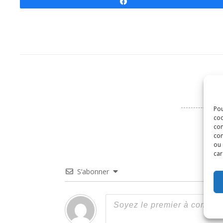
Partagez
Pou
coo
con
com
ou 
car
S’abonner