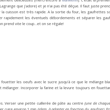
mplement délicieuses (merci encore à
Maïwenn
!). C’était la premi
agrange que j’adore) et je n’ai pas été déçue. Il faut juste pren
 la cuisson est très rapide. A la sortie du four, les gaufrettes 
iller rapidement les éventuels débordements et séparer les gauf
on prend vite le coup…et on se régale!
 fouetter les oeufs avec le sucre jusqu’à ce que le mélange bla
t mélanger. Incorporer la farine et la levure toujours en fouetta
ues. Verser une petite cuillerée de pâte au centre
(une de chaque
ser cuire environ 1 min
(idem, à adapter en fonction du gaufrier)
. P