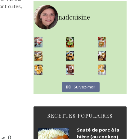
ont cuites,
nadcuisine
~ NICE CREAM À LA FRAISE ~
~ SALADE DE PÂTES AUX DEUX TOMATES THON ET BURRA
Presque un mois que
~ FINANCIERS MYRTILLES ET CITRON ~
Aujourd'hu
~ BUNS MAISON ~
~ GÂTEAU FONDANT CHOCO NOISETTE ~
Un peu de boulange par ici au
C'est lundi
Suivez-moi!
RECETTES POPULAIRES
Sauté de porc à la
bière (au cookeo)
0