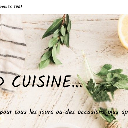
OOKIES (UE)
 CUISINE…
, pour tous les jours ou des occasions plus 