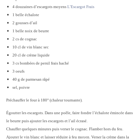
4 douzaines d’escargots moyens
L’Escargot Frais
1 belle échalote
2 gousses d’ail
1 belle noix de beurre
2 cs de cognac
10 cl de vin blanc sec
20 cl de crème liquide
3 cs bombées de persil frais haché
3 oeufs
40 g de parmesan râpé
sel, poivre
Préchauffer le four à 180° (chaleur tournante).
Égoutter les escargots. Dans une poêle, faire fondre l’échalote émincée dans
le beurre puis ajouter les escargots et l’ail écrasé.
Chauffer quelques minutes puis verser le cognac. Flamber hors du feu.
Ajouter le vin blanc et laisser réduire à feu moyen. Verser la crème dans la