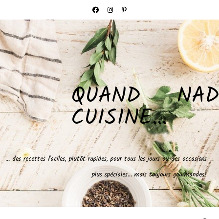
QUAND NAD
CUISINE…
… des recettes faciles, plutôt rapides, pour tous les jours ou des occasions
plus spéciales… mais toujours gourmandes!