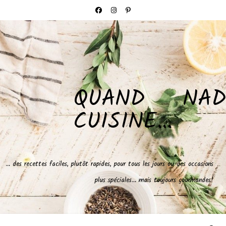
QUAND NAD
CUISINE…
… des recettes faciles, plutôt rapides, pour tous les jours ou des occasions
plus spéciales… mais toujours gourmandes!