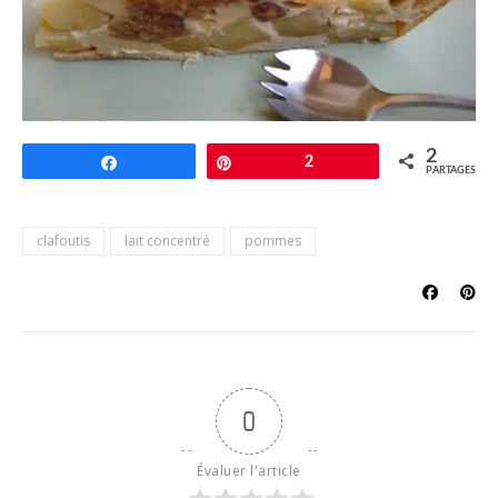
2
Partagez
Épingle
2
PARTAGES
clafoutis
lait concentré
pommes
0
Évaluer l'article