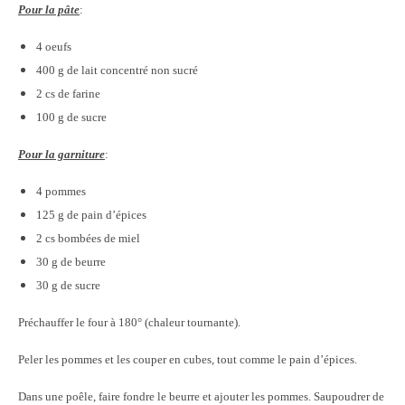
Pour la pâte
:
4 oeufs
400 g de lait concentré non sucré
2 cs de farine
100 g de sucre
Pour la garniture
:
4 pommes
125 g de pain d’épices
2 cs bombées de miel
30 g de beurre
30 g de sucre
Préchauffer le four à 180° (chaleur tournante).
Peler les pommes et les couper en cubes, tout comme le pain d’épices.
Dans une poêle, faire fondre le beurre et ajouter les pommes. Saupoudrer de