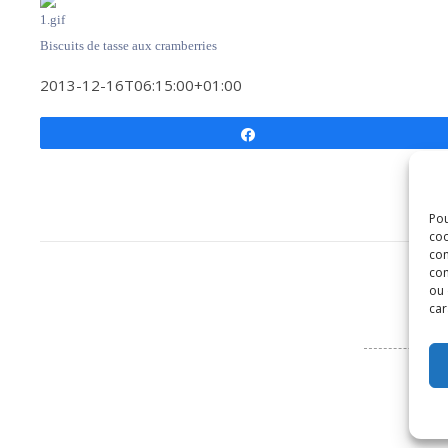
Biscuits de tasse aux cramberries
2013-12-16T06:15:00+01:00
Partagez
Pou
coo
con
com
ou 
car