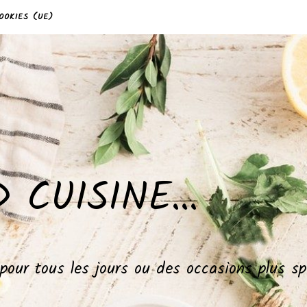
OOKIES (UE)
 CUISINE…
, pour tous les jours ou des occasions plus 