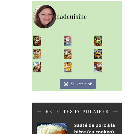
nadcuisine
~ NICE CREAM À LA FRAISE ~
Presque un mois que
~ SALADE DE PÂTES AUX DEUX TOMATES THON ET BURRA
~ FINANCIERS MYRTILLES ET CITRON ~
Aujourd'hu
~ BUNS MAISON ~
~ GÂTEAU FONDANT CHOCO NOISETTE ~
Un peu de boulange par ici au
C'est lundi
Suivez-moi!
RECETTES POPULAIRES
Sauté de porc à la
bière (au cookeo)