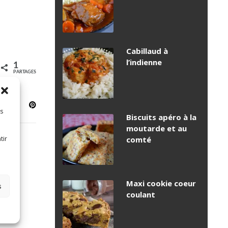
Cabillaud à
l’indienne
1
PARTAGES
es
Biscuits apéro à la
moutarde et au
tir
comté
Maxi cookie coeur
s
coulant