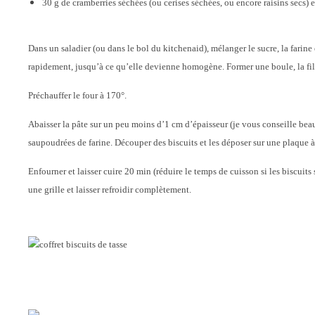
30 g de cramberries séchées (ou cerises séchées, ou encore raisins secs) 
Dans un saladier (ou dans le bol du kitchenaid), mélanger le sucre, la farine e
rapidement, jusqu’à ce qu’elle devienne homogène. Former une boule, la film
Préchauffer le four à 170°.
Abaisser la pâte sur un peu moins d’1 cm d’épaisseur (je vous conseille beau
saupoudrées de farine. Découper des biscuits et les déposer sur une plaque à p
Enfourner et laisser cuire 20 min (réduire le temps de cuisson si les biscuits 
une grille et laisser refroidir complètement.