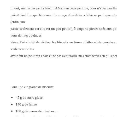
Et oui, encore des petits biscuits! Mais en cette période, vous n’avez pas fi
puis il faut dire que le dernier livre reçu des éditions Solar ne peut que m’y
(enfin, une
partie seulement car elle est un peu petite!), 5 emporte-pièces spéciaux pou
vous donner quelques
idées. J’ai choisi de réaliser les biscuits en forme d’ailes et de remplacer
seulement de les
avoir fait un peu trop épais et ne pas avoir taillé mes cramberries en plus pe
Pour une vingtaine de biscuits:
45 g de sucre glace
140 g de farine
100 g de beurre demi-sel mou