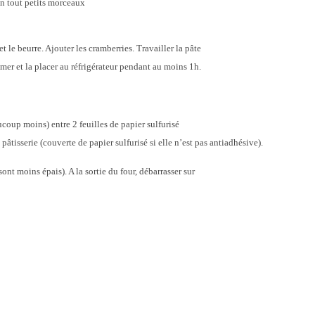
en tout petits morceaux
t le beurre. Ajouter les cramberries. Travailler la pâte
er et la placer au réfrigérateur pendant au moins 1h.
coup moins) entre 2 feuilles de papier sulfurisé
âtisserie (couverte de papier sulfurisé si elle n’est pas antiadhésive).
sont moins épais). A la sortie du four, débarrasser sur