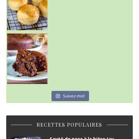
~ GÂTEAU FONDANT CHOCO NOISETTE ~
C'est lundi
Suivez-moi!
RECETTES POPULAIRES
Sauté de porc à la bière (au