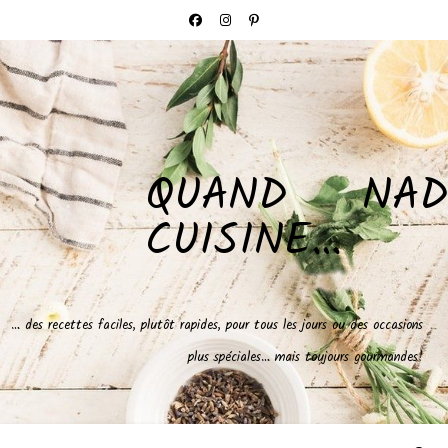
QUAND NAD
CUISINE…
… des recettes faciles, plutôt rapides, pour tous les jours ou des occasions
plus spéciales… mais toujours gourmandes!