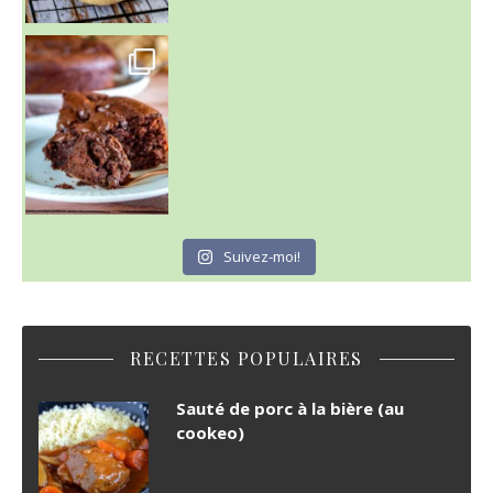
~ GÂTEAU FONDANT CHOCO NOISETTE ~
C'est lundi
Suivez-moi!
RECETTES POPULAIRES
Sauté de porc à la bière (au
cookeo)