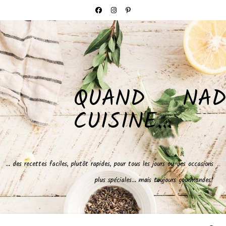
QUAND NAD
CUISINE…
… des recettes faciles, plutôt rapides, pour tous les jours ou des occasions
plus spéciales… mais toujours gourmandes!