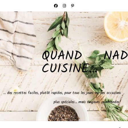
QUAND NAD
CUISINE…
… des recettes faciles, plutôt rapides, pour tous les jours ou des occasions
plus spéciales… mais toujours gourmandes!