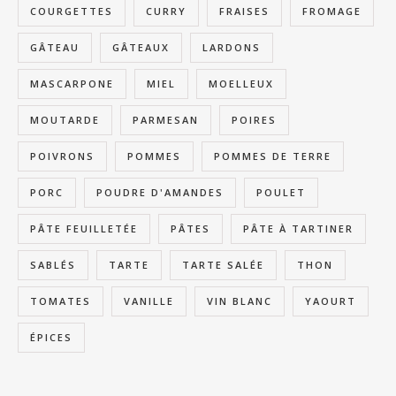
COURGETTES
CURRY
FRAISES
FROMAGE
GÂTEAU
GÂTEAUX
LARDONS
MASCARPONE
MIEL
MOELLEUX
MOUTARDE
PARMESAN
POIRES
POIVRONS
POMMES
POMMES DE TERRE
PORC
POUDRE D'AMANDES
POULET
PÂTE FEUILLETÉE
PÂTES
PÂTE À TARTINER
SABLÉS
TARTE
TARTE SALÉE
THON
TOMATES
VANILLE
VIN BLANC
YAOURT
ÉPICES