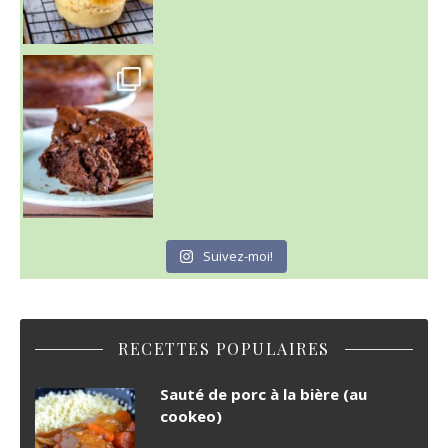
~ GÂTEAU FONDANT CHOCO NOISETTE ~
C'est lundi
Suivez-moi!
RECETTES POPULAIRES
Sauté de porc à la bière (au
cookeo)