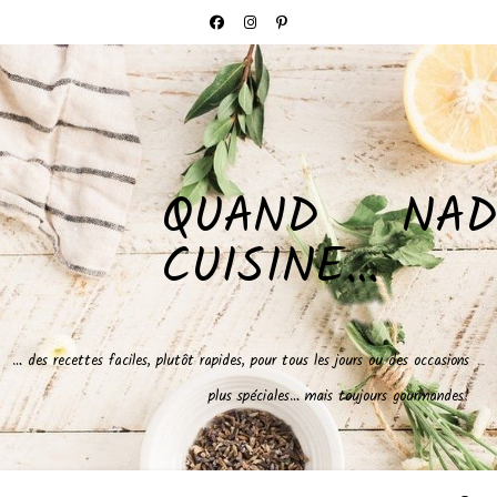
QUAND NAD
CUISINE…
… des recettes faciles, plutôt rapides, pour tous les jours ou des occasions
plus spéciales… mais toujours gourmandes!