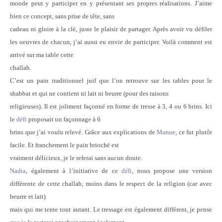
monde peut y participer en y présentant ses propres réalisations. J’aime
bien ce concept, sans prise de tête, sans
cadeau ni gloire à la clé, juste le plaisir de partager. Après avoir vu défiler
les oeuvres de chacun, j’ai aussi eu envie de participer. Voilà comment est
arrivé sur ma table cette
challah.
C’est un pain traditionnel juif que l’on retrouve sur les tables pour le
shabbat et qui ne contient ni lait ni beurre (pour des raisons
religieuses). Il est joliment façonné en forme de tresse à 3, 4 ou 6 brins. Ici
le
défi
proposait un façonnage à 6
brins que j’ai voulu relevé. Grâce aux explications de
Manue
, ce fut plutôt
facile. Et franchement le pain brioché est
vraiment délicieux, je le referai sans aucun doute.
Nadia
, également à l’initiative de ce
défi
, nous propose une version
différente de cette challah, moins dans le respect de la religion (car avec
beurre et lait)
mais qui me tente tout autant. Le tressage est également différent, je pense