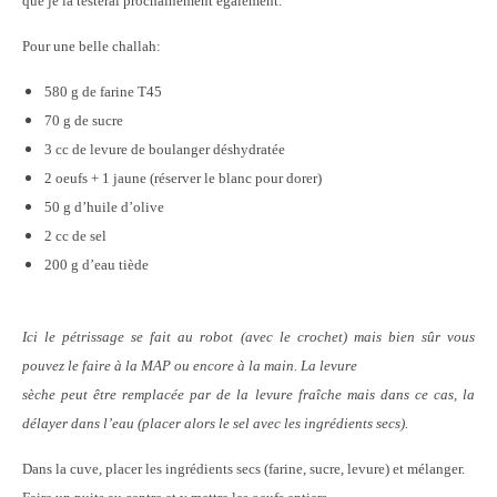
que je la testerai prochainement également.
Pour une belle challah:
580 g de farine T45
70 g de sucre
3 cc de levure de boulanger déshydratée
2 oeufs + 1 jaune (réserver le blanc pour dorer)
50 g d’huile d’olive
2 cc de sel
200 g d’eau tiède
Ici le pétrissage se fait au robot (avec le crochet) mais bien sûr vous
pouvez le faire à la MAP ou encore à la main. La levure
sèche peut être remplacée par de la levure fraîche mais dans ce cas, la
délayer dans l’eau (placer alors le sel avec les ingrédients secs).
Dans la cuve, placer les ingrédients secs (farine, sucre, levure) et mélanger.