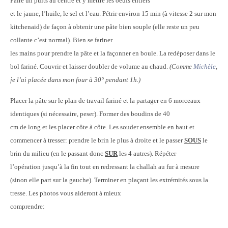
Faire un puits au centre et y mettre les oeufs entiers
et le jaune, l’huile, le sel et l’eau. Pétrir environ 15 min (à vitesse 2 sur mon
kitchenaid) de façon à obtenir une pâte bien souple (elle reste un peu
collante c’est normal). Bien se fariner
les mains pour prendre la pâte et la façonner en boule. La redéposer dans le
bol fariné. Couvrir et laisser doubler de volume au chaud.
(Comme
Michèle
,
je l’ai placée dans mon four à 30° pendant 1h.)
Placer la pâte sur le plan de travail fariné et la partager en 6 morceaux
identiques (si nécessaire, peser). Former des boudins de 40
cm de long et les placer côte à côte. Les souder ensemble en haut et
commencer à tresser: prendre le brin le plus à droite et le passer
SOUS
le
brin du milieu (en le passant donc
SUR
les 4 autres). Répéter
l’opération jusqu’à la fin tout en redressant la challah au fur à mesure
(sinon elle part sur la gauche). Terminer en plaçant les extrémités sous la
tresse. Les photos vous aideront à mieux
comprendre: