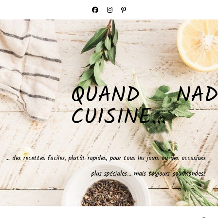
QUAND NAD
CUISINE…
… des recettes faciles, plutôt rapides, pour tous les jours ou des occasions
plus spéciales… mais toujours gourmandes!