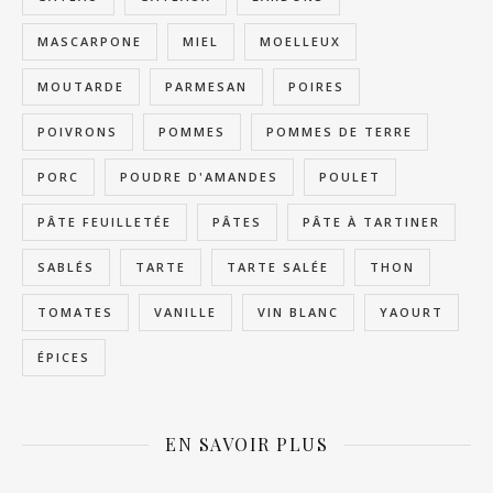
MASCARPONE
MIEL
MOELLEUX
MOUTARDE
PARMESAN
POIRES
POIVRONS
POMMES
POMMES DE TERRE
PORC
POUDRE D'AMANDES
POULET
PÂTE FEUILLETÉE
PÂTES
PÂTE À TARTINER
SABLÉS
TARTE
TARTE SALÉE
THON
TOMATES
VANILLE
VIN BLANC
YAOURT
ÉPICES
EN SAVOIR PLUS