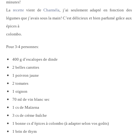
minutes!
La
recette
vient de
Charméla
, j’ai seulement adapté en fonction des
légumes que j’avais sous la main! C’est délicieux et bien parfumé grâce aux
épices à
.
colombo
Pour 3-4 personnes:
400 g d’escalopes de dinde
2 belles carottes
1 poivron jaune
2 tomates
1 oignon
70 ml de vin blanc sec
1 cs de Maïzena
3 cs de crème fraîche
1 bonne cs d’épices à colombo (à adapter selon vos goûts)
1 brin de thym