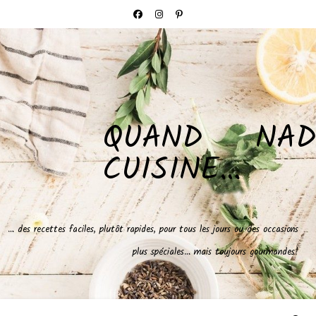
QUAND NAD
CUISINE…
… des recettes faciles, plutôt rapides, pour tous les jours ou des occasions
plus spéciales… mais toujours gourmandes!