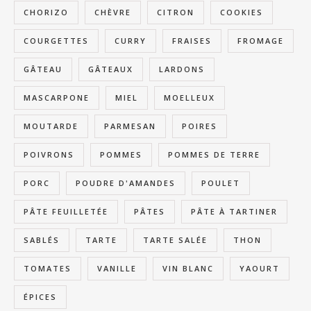
CHORIZO
CHÈVRE
CITRON
COOKIES
COURGETTES
CURRY
FRAISES
FROMAGE
GÂTEAU
GÂTEAUX
LARDONS
MASCARPONE
MIEL
MOELLEUX
MOUTARDE
PARMESAN
POIRES
POIVRONS
POMMES
POMMES DE TERRE
PORC
POUDRE D'AMANDES
POULET
PÂTE FEUILLETÉE
PÂTES
PÂTE À TARTINER
SABLÉS
TARTE
TARTE SALÉE
THON
TOMATES
VANILLE
VIN BLANC
YAOURT
ÉPICES