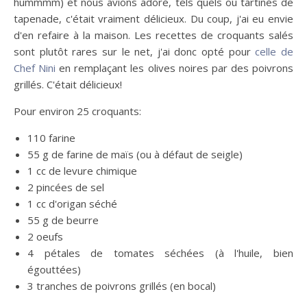
hummmm) et nous avions adoré, tels quels ou tartinés de
tapenade, c'était vraiment délicieux. Du coup, j'ai eu envie
d'en refaire à la maison. Les recettes de croquants salés
sont plutôt rares sur le net, j'ai donc opté pour
celle de
Chef Nini
en remplaçant les olives noires par des poivrons
grillés. C'était délicieux!
Pour environ 25 croquants:
110 farine
55 g de farine de maïs (ou à défaut de seigle)
1 cc de levure chimique
2 pincées de sel
1 cc d'origan séché
55 g de beurre
2 oeufs
4 pétales de tomates séchées (à l'huile, bien
égouttées)
3 tranches de poivrons grillés (en bocal)