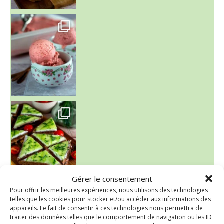
~ NICE CREAM À LA FRAISE ~
Presque un mois que
Gérer le consentement
Pour offrir les meilleures expériences, nous utilisons des technologies
~ SALADE DE PÂTES AUX DEUX TOMATES THON ET BURRA
telles que les cookies pour stocker et/ou accéder aux informations des
appareils. Le fait de consentir à ces technologies nous permettra de
traiter des données telles que le comportement de navigation ou les ID