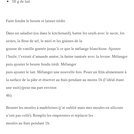
50 g de lait
Faire fondre le beurre et laisser tiédir.
Dans un saladier (ou dans le kitchenaid), battre les oeufs avec le sucre, les
zestes, la fleur de sel, le miel et les graines de la
gousse de vanille grattée jusqu’à ce que le mélange blanchisse. Ajouter
l’huile, l’extrait d’amande amère, la farine tamisée avec la levure. Mélanger
puis ajouter le beurre fondu tiédi. Mélanger
puis ajouter le lait. Mélanger une nouvelle fois. Poser un film alimentaire à
la surface de la pâte et réserver au frais pendant au moins 1h (l’idéal étant
une nuit) (pour ma part environ
4h).
Beurrer les moules à madeleines (j’ai oublié mais mes moules en silicone
n’ont pas collé). Remplir les empreintes et replacer les
moules au frais pendant 1h.