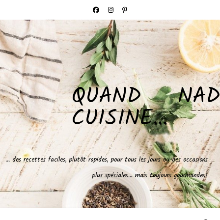
QUAND NAD
CUISINE…
… des recettes faciles, plutôt rapides, pour tous les jours ou des occasions
plus spéciales… mais toujours gourmandes!