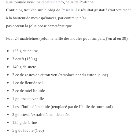
suis tournée vers une
recette de pro
, celle de Philippe
Conticini, trouvée sur le blog de
Pascale
. Le résultat gustatif était vraiment
à la hauteur de mes espérances, par contre je n’ai
pas obtenu la jolie bosse caractéristique.
Pour 24 madeleines (selon la taille des moules pour ma part, j’en ai eu 39):
135 g de beurre
3 oeufs (150 g)
140 g de sucre
2 cc de zestes de citron vert (remplacé par du citron jaune)
1 cc de fleur de sel
2 cc de miel liquide
1 gousse de vanille
1 cs d’huile d’arachide (remplacé par de l’huile de tournesol)
3 gouttes d’extrait d’amande amère
125 g de farine
5 g de levure (1 cc)