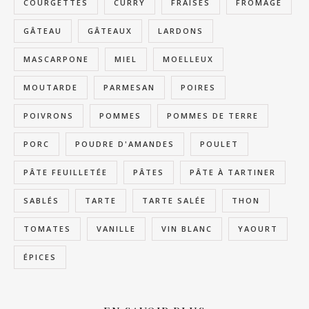
COURGETTES
CURRY
FRAISES
FROMAGE
GÂTEAU
GÂTEAUX
LARDONS
MASCARPONE
MIEL
MOELLEUX
MOUTARDE
PARMESAN
POIRES
POIVRONS
POMMES
POMMES DE TERRE
PORC
POUDRE D'AMANDES
POULET
PÂTE FEUILLETÉE
PÂTES
PÂTE À TARTINER
SABLÉS
TARTE
TARTE SALÉE
THON
TOMATES
VANILLE
VIN BLANC
YAOURT
ÉPICES