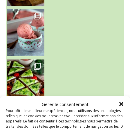
~ NICE CREAM À LA FRAISE ~
Presque un mois que
Gérer le consentement
Pour offrir les meilleures expériences, nous utilisons des technologies
~ SALADE DE PÂTES AUX DEUX TOMATES THON ET BURRA
telles que les cookies pour stocker et/ou accéder aux informations des
appareils. Le fait de consentir à ces technologies nous permettra de
traiter des données telles que le comportement de navigation ou les ID