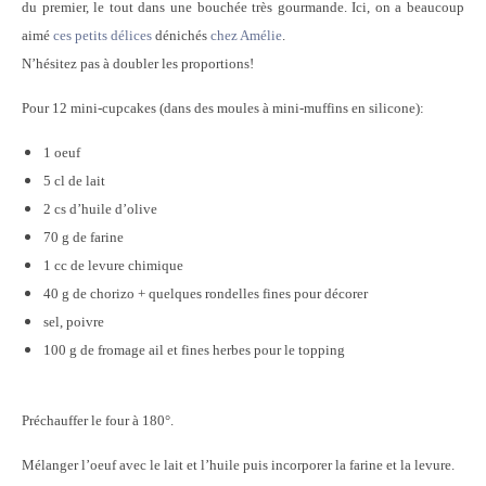
du premier, le tout dans une bouchée très gourmande. Ici, on a beaucoup
aimé
ces petits délices
dénichés
chez Amélie
.
N’hésitez pas à doubler les proportions!
Pour 12 mini-cupcakes (dans des moules à mini-muffins en silicone):
1 oeuf
5 cl de lait
2 cs d’huile d’olive
70 g de farine
1 cc de levure chimique
40 g de chorizo + quelques rondelles fines pour décorer
sel, poivre
100 g de fromage ail et fines herbes pour le topping
Préchauffer le four à 180°.
Mélanger l’oeuf avec le lait et l’huile puis incorporer la farine et la levure.