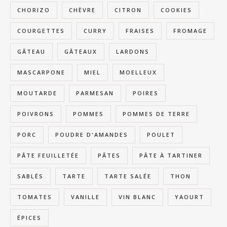
CHORIZO
CHÈVRE
CITRON
COOKIES
COURGETTES
CURRY
FRAISES
FROMAGE
GÂTEAU
GÂTEAUX
LARDONS
MASCARPONE
MIEL
MOELLEUX
MOUTARDE
PARMESAN
POIRES
POIVRONS
POMMES
POMMES DE TERRE
PORC
POUDRE D'AMANDES
POULET
PÂTE FEUILLETÉE
PÂTES
PÂTE À TARTINER
SABLÉS
TARTE
TARTE SALÉE
THON
TOMATES
VANILLE
VIN BLANC
YAOURT
ÉPICES