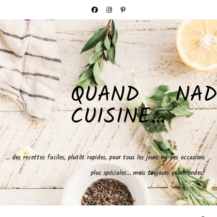
QUAND NAD
CUISINE…
… des recettes faciles, plutôt rapides, pour tous les jours ou des occasions
plus spéciales… mais toujours gourmandes!