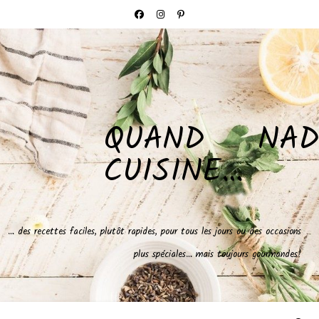
QUAND NAD
CUISINE…
… des recettes faciles, plutôt rapides, pour tous les jours ou des occasions
plus spéciales… mais toujours gourmandes!