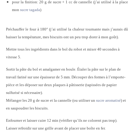
pour la finition: 20 g de sucre + 1 cc de cannelle (j’ai utilisé à la place
mon
sucre tagada
)
Préchauffer le four à 180° (j’ai utilisé la chaleur tournante mais j’aurais dû
baisser la température, mes biscuits ont un peu trop dorer à mon goût).
Mettre tous les ingrédients dans le bol du robot et mixer 40 secondes à
vitesse 5.
Sortir la pâte du bol et amalgamer en boule. Étaler la pâte sur le plan de
travail fariné sur une épaisseur de 5 mm. Découper des formes à l’emporte-
pièce et les déposer sur deux plaques à pâtisserie (tapissées de papier
sulfurisé si nécessaire).
Mélanger les 20 g de sucre et la cannelle (ou utiliser un
sucre aromatisé
) et
en saupoudrer les biscuits.
Enfourner et laisser cuire 12 min (vérifier qu’ils ne colorent pas trop).
Laisser refroidir sur une grille avant de placer une boîte en fer.