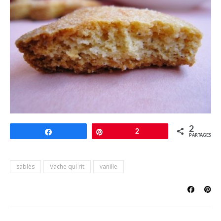
2
Partagez
Épingle
2
PARTAGES
sablés
Vache qui rit
vanille