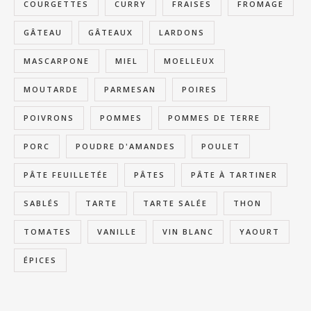
COURGETTES
CURRY
FRAISES
FROMAGE
GÂTEAU
GÂTEAUX
LARDONS
MASCARPONE
MIEL
MOELLEUX
MOUTARDE
PARMESAN
POIRES
POIVRONS
POMMES
POMMES DE TERRE
PORC
POUDRE D'AMANDES
POULET
PÂTE FEUILLETÉE
PÂTES
PÂTE À TARTINER
SABLÉS
TARTE
TARTE SALÉE
THON
TOMATES
VANILLE
VIN BLANC
YAOURT
ÉPICES