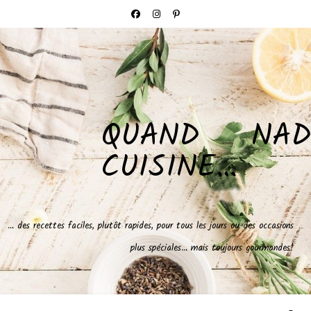
QUAND NAD
CUISINE…
… des recettes faciles, plutôt rapides, pour tous les jours ou des occasions
plus spéciales… mais toujours gourmandes!