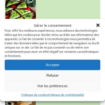
Gérer le consentement
Pour offrir les meilleures expériences, nous utilisons des technologies
telles que les cookies pour stocker et/ou accéder aux informations des
~ SALADE DE PÂTES AUX DEUX TOMATES THON ET BURRA
appareils. Le fait de consentir à ces technologies nous permettra de
traiter des données telles que le comportement de navigation ou les ID
uniques sur ce site. Le fait de ne pas consentir ou de retirer son
consentement peut avoir un effet négatif sur certaines caractéristiques
et fonctions.
Accepter
Refuser
~ FINANCIERS MYRTILLES ET CITRON ~
Aujourd'hu
Voir les préférences
Politique de cookies
Politique de confidentialité