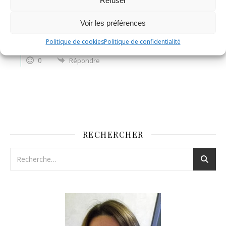
Nadine
Administrateur
Voir les préférences
Répondre à
Barbara
il y a 4 années
Merci beaucoup pour ton retour, ravie qu’elle t’ait plu! ☺
Politique de cookies
Politique de confidentialité
0
Répondre
RECHERCHER