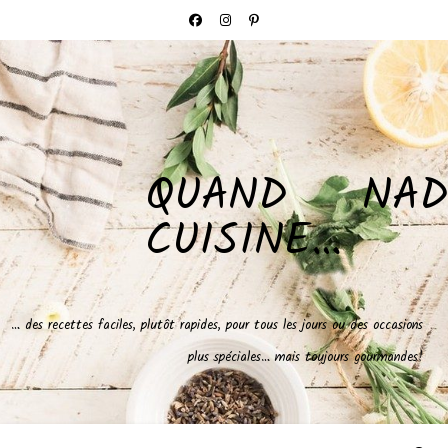
QUAND NAD
CUISINE…
… des recettes faciles, plutôt rapides, pour tous les jours ou des occasions
plus spéciales… mais toujours gourmandes!