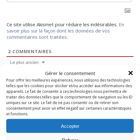
Ce site utilise Akismet pour réduire les indésirables.
En
savoir plus sur la façon dont les données de vos
commentaires sont traitées
.
2
COMMENTAIRES
Le plus ancien
Gérer le consentement
Pour offrir les meilleures expériences, nous utilisons des technologies
Barbara
telles que les cookies pour stocker et/ou accéder aux informations des
appareils. Le fait de consentir à ces technologies nous permettra de
il y a 4 années
traiter des données telles que le comportement de navigation ou les ID
uniques sur ce site. Le fait de ne pas consentir ou de retirer son
consentement peut avoir un effet négatif sur certaines caractéristiques
délicieuse aérienne merci top
et fonctions.
Accepter
0
Répondre
Refuser