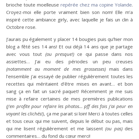
brioche toute moelleuse
repérée chez ma copine Yolande
.
Croyez-moi elle porte vraiment bien son nom! Elle m’a
inspiré cette ambiance girly, avec laquelle je fais un clin à
Octobre rose.
J’aurais pu également y placer 14 bougies puis qu’hier mon
blog a fêté ses 14 ans! Et oui déjà 14 ans que je partage
avec vous tout
(ou presque!)
ce qui passe dans nos
assiettes… J’ai eu des périodes un peu creuses
(notamment au moment de mes grossesses)
mais dans
l’ensemble j’ai essayé de publier régulièrement toutes les
recettes qui méritaient d’être mises en avant… et bon
sang ça en fait un sacré paquet! Récemment je me suis
mise à refaire certaines de mes premières publications
(j’en profite pour refaire les photos… pff des fois j’ai peur en
voyant les clichés!)
, ça me parait si loin! Merci à toutes celles
et tous ceux qui me suivent, depuis le début ou pas, mais
qui me lisent régulièrement et me laissent
(ou pas)
des
commentaires… du fond du cœur merci!