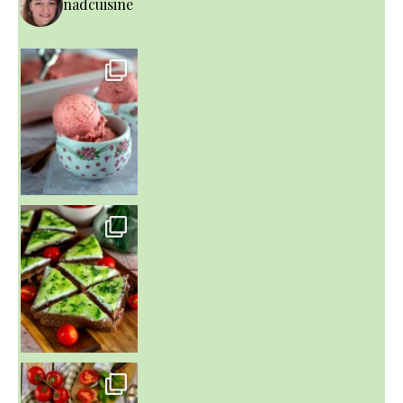
nadcuisine
~ NICE CREAM À LA FRAISE ~
Presque un mois que
~ SALADE DE PÂTES AUX DEUX TOMATES THON ET BURRA