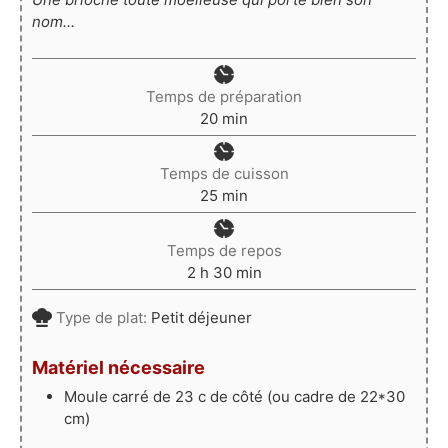
nom...
Temps de préparation
minutes
20
min
Temps de cuisson
minutes
25
min
Temps de repos
heures
minutes
2
h
30
min
Type de plat:
Petit déjeuner
Matériel nécessaire
Moule carré de 23 c de côté (ou cadre de 22*30
cm)