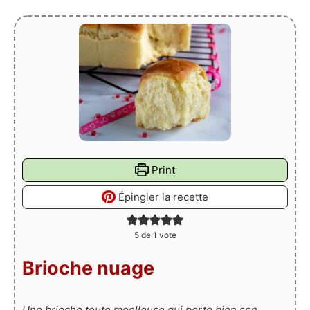
Print
Épingler la recette
5
de 1 vote
Brioche nuage
Une brioche toute moelleuse qui porte bien son