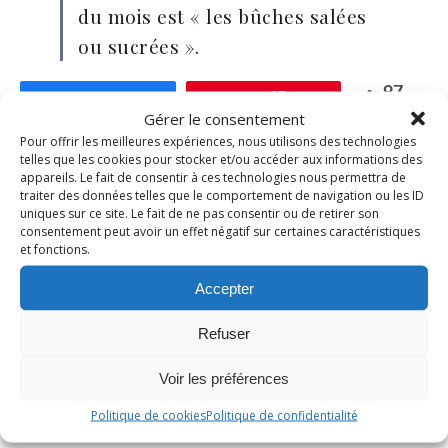
du mois est « les bûches salées
ou sucrées ».
97
Partagez
Épingle
97
PARTAGES
Gérer le consentement
Pour offrir les meilleures expériences, nous utilisons des technologies
telles que les cookies pour stocker et/ou accéder aux informations des
bûche
caramel
Noël
poires
appareils. Le fait de consentir à ces technologies nous permettra de
traiter des données telles que le comportement de navigation ou les ID
poudre d'amandes
uniques sur ce site. Le fait de ne pas consentir ou de retirer son
consentement peut avoir un effet négatif sur certaines caractéristiques
et fonctions.
Accepter
Refuser
0
Voir les préférences
Évaluer l'article
Politique de cookies
Politique de confidentialité