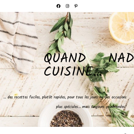
QUAND NAD
CUISINE…
… des recettes faciles, plutôt rapides, pour tous les jours ou des occasions
plus spéciales… mais toujours gourmandes!