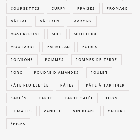
COURGETTES
CURRY
FRAISES
FROMAGE
GÂTEAU
GÂTEAUX
LARDONS
MASCARPONE
MIEL
MOELLEUX
MOUTARDE
PARMESAN
POIRES
POIVRONS
POMMES
POMMES DE TERRE
PORC
POUDRE D'AMANDES
POULET
PÂTE FEUILLETÉE
PÂTES
PÂTE À TARTINER
SABLÉS
TARTE
TARTE SALÉE
THON
TOMATES
VANILLE
VIN BLANC
YAOURT
ÉPICES