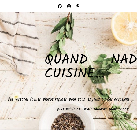
QUAND NAD
CUISINE…
… des recettes faciles, plutôt rapides, pour tous les jours ou des occasions
plus spéciales… mais toujours gourmandes!