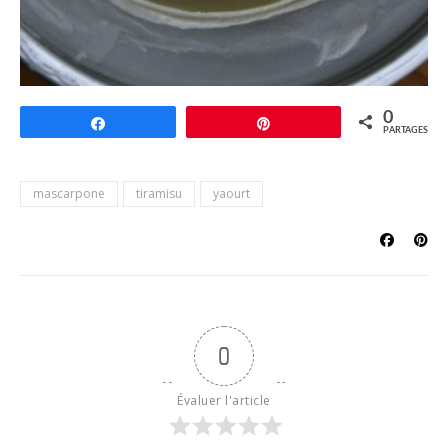
0
Partagez
Épingle
PARTAGES
mascarpone
tiramisu
yaourt
0
Évaluer l'article