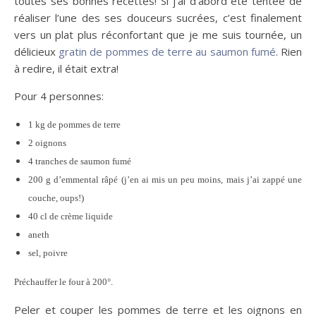
toutes ses bonnes recettes! Si j’ai d’abord été tentée de
réaliser l’une des ses douceurs sucrées, c’est finalement
vers un plat plus réconfortant que je me suis tournée, un
délicieux
gratin de pommes de terre au saumon fumé
. Rien
à redire, il était extra!
Pour 4 personnes:
1 kg de pommes de terre
2 oignons
4 tranches de saumon fumé
200 g d’emmental râpé (j’en ai mis un peu moins, mais j’ai zappé une
couche, oups!)
40 cl de crème liquide
aneth
sel, poivre
Préchauffer le four à 200°.
Peler et couper les pommes de terre et les oignons en