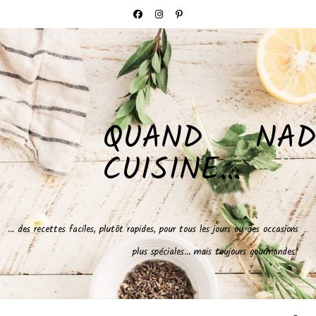
QUAND NAD
CUISINE…
… des recettes faciles, plutôt rapides, pour tous les jours ou des occasions
plus spéciales… mais toujours gourmandes!