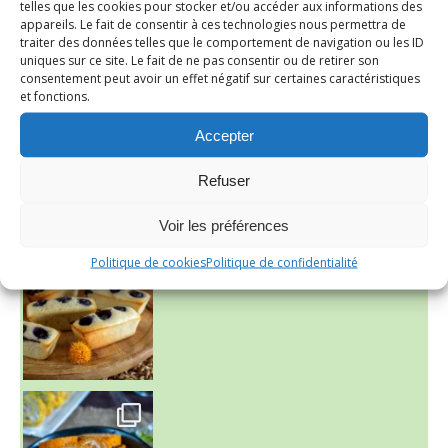
telles que les cookies pour stocker et/ou accéder aux informations des
appareils. Le fait de consentir à ces technologies nous permettra de
traiter des données telles que le comportement de navigation ou les ID
~ SALADE DE PÂTES AUX DEUX TOMATES THON ET BURRA
uniques sur ce site. Le fait de ne pas consentir ou de retirer son
consentement peut avoir un effet négatif sur certaines caractéristiques
et fonctions.
Accepter
Refuser
Voir les préférences
~ FINANCIERS MYRTILLES ET CITRON ~
Aujourd'hu
Politique de cookies
Politique de confidentialité