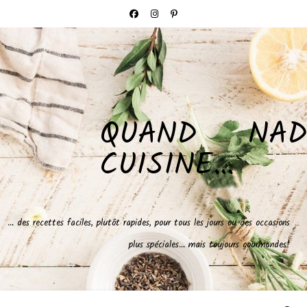
QUAND NAD
CUISINE…
… des recettes faciles, plutôt rapides, pour tous les jours ou des occasions
plus spéciales… mais toujours gourmandes!