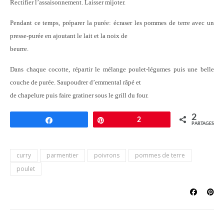
Rectifier l’assaisonnement. Laisser mijoter.
Pendant ce temps, préparer la purée: écraser les pommes de terre avec un
presse-purée en ajoutant le lait et la noix de
beurre.
Dans chaque cocotte, répartir le mélange poulet-légumes puis une belle
couche de purée. Saupoudrer d’emmental râpé et
de chapelure puis faire gratiner sous le grill du four.
2
Partagez
Épingle
2
PARTAGES
curry
parmentier
poivrons
pommes de terre
poulet