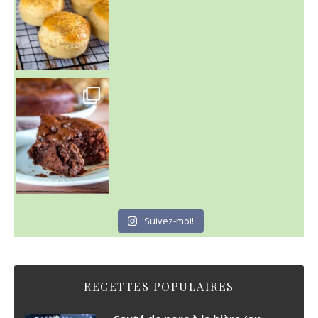
~ GÂTEAU FONDANT CHOCO NOISETTE ~
C'est lundi
Suivez-moi!
RECETTES POPULAIRES