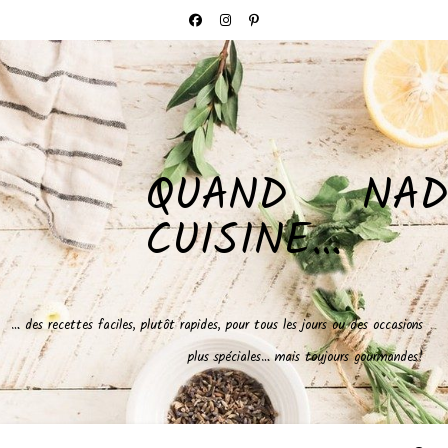
QUAND NAD
CUISINE…
… des recettes faciles, plutôt rapides, pour tous les jours ou des occasions
plus spéciales… mais toujours gourmandes!