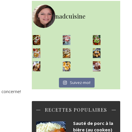
nadcuisine
~ NICE CREAM À LA FRAISE ~
Presque un mois que
~ SALADE DE PÂTES AUX DEUX TOMATES THON ET BURRA
~ FINANCIERS MYRTILLES ET CITRON ~
Aujourd'hu
~ BUNS MAISON ~
~ GÂTEAU FONDANT CHOCO NOISETTE ~
Un peu de boulange par ici au
C'est lundi
Suivez-moi!
e concerne!
RECETTES POPULAIRES
Sauté de porc à la
bière (au cookeo)