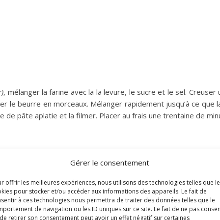
r)
, mélanger la farine avec la la levure, le sucre et le sel. Creuser 
er le beurre en morceaux. Mélanger rapidement jusqu’à ce que la
de pâte aplatie et la filmer. Placer au frais une trentaine de min
r une épaisseur de 4 mm environ. Découper des formes à l’aide d’un
Gérer le consentement
pâtisserie couvertes de feuilles de cuisson. Enfourner et laisser 
 cuisson peut varier)
.
r offrir les meilleures expériences, nous utilisons des technologies telles que l
lles en chocolat sur une grille avant de conserver dans une boîte en
kies pour stocker et/ou accéder aux informations des appareils. Le fait de
sentir à ces technologies nous permettra de traiter des données telles que le
portement de navigation ou les ID uniques sur ce site. Le fait de ne pas consen
de retirer son consentement peut avoir un effet négatif sur certaines