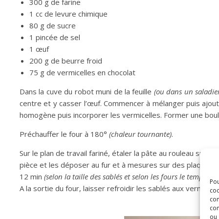
300 g de farine
1 cc de levure chimique
80 g de sucre
1 pincée de sel
1 œuf
200 g de beurre froid
75 g de vermicelles en chocolat
Dans la cuve du robot muni de la feuille
(ou dans un saladie
centre et y casser l’œuf. Commencer à mélanger puis ajout
homogène puis incorporer les vermicelles. Former une boule 
Préchauffer le four à 180°
(chaleur tournante)
.
Sur le plan de travail fariné, étaler la pâte au rouleau su
pièce et les déposer au fur et à mesures sur des plaques à 
12 min
(selon la taille des sablés et selon les fours le temps de
Pou
A la sortie du four, laisser refroidir les sablés aux vermice
coo
con
com
ou 