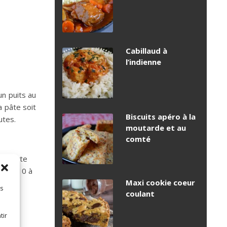
Cabillaud à
l’indienne
un puits au
 pâte soit
Biscuits apéro à la
utes.
moutarde et au
comté
 emporte
cuire 10 à
Maxi cookie coeur
es
coulant
 fer.
tir