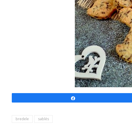
Partagez
bredele
sablés