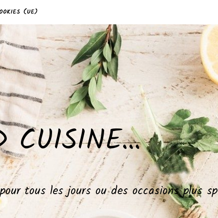
OOKIES (UE)
 CUISINE…
, pour tous les jours ou des occasions plus 