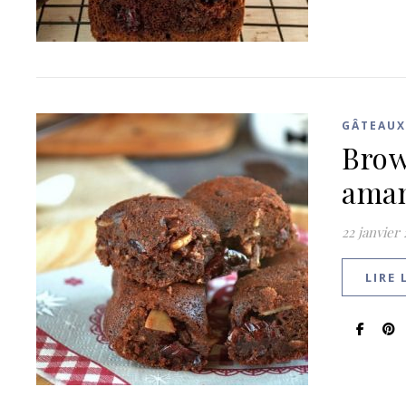
GÂTEAUX
Brow
ama
22 janvier
LIRE 