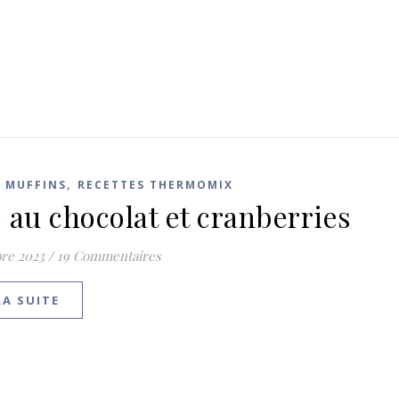
,
T MUFFINS
RECETTES THERMOMIX
 au chocolat et cranberries
re 2023
/
19 Commentaires
LA SUITE