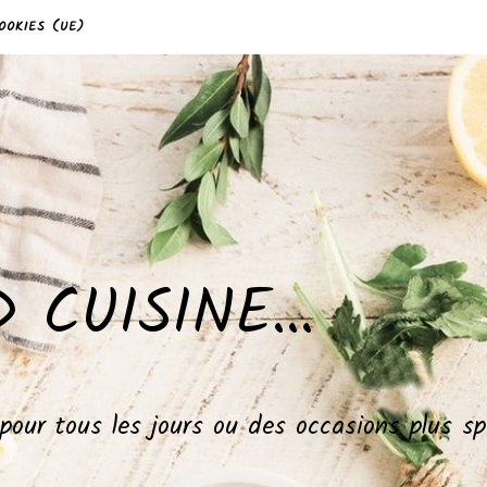
OOKIES (UE)
 CUISINE…
, pour tous les jours ou des occasions plus 