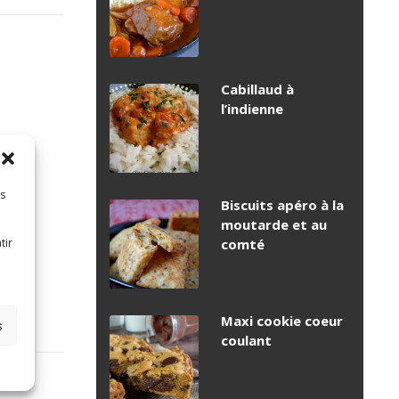
s
Cabillaud à
l’indienne
es
Biscuits apéro à la
moutarde et au
tir
comté
Maxi cookie coeur
s
coulant