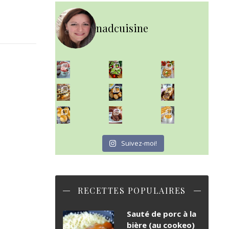
nadcuisine
~ NICE CREAM À LA FRAISE ~
~ SALADE DE PÂTES AUX DEUX TOMATES THON ET BURRA
Presque un mois que
~ FINANCIERS MYRTILLES ET CITRON ~
Aujourd'hu
~ BUNS MAISON ~
~ GÂTEAU FONDANT CHOCO NOISETTE ~
Un peu de boulange par ici au
C'est lundi
Suivez-moi!
RECETTES POPULAIRES
Sauté de porc à la
bière (au cookeo)