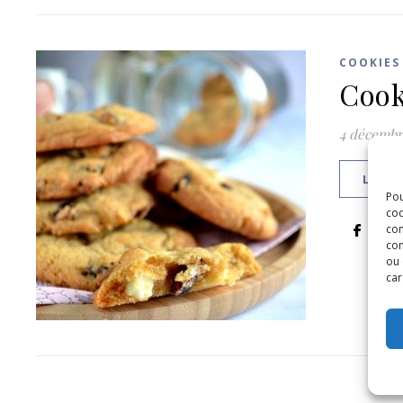
COOKIES
Cook
4 décembr
LIRE 
Pou
coo
con
com
ou 
car