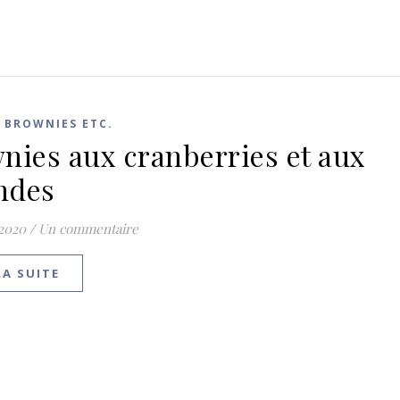
 BROWNIES ETC.
nies aux cranberries et aux
ndes
 2020
/
Un commentaire
LA SUITE