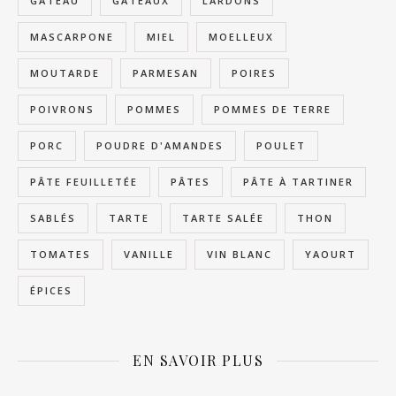
GÂTEAU
GÂTEAUX
LARDONS
MASCARPONE
MIEL
MOELLEUX
MOUTARDE
PARMESAN
POIRES
POIVRONS
POMMES
POMMES DE TERRE
PORC
POUDRE D'AMANDES
POULET
PÂTE FEUILLETÉE
PÂTES
PÂTE À TARTINER
SABLÉS
TARTE
TARTE SALÉE
THON
TOMATES
VANILLE
VIN BLANC
YAOURT
ÉPICES
EN SAVOIR PLUS