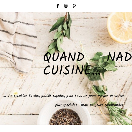
QUAND NAD
CUISINE…
… des recettes faciles, plutôt rapides, pour tous les jours ou des occasions
plus spéciales… mais toujours gourmandes!