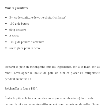
Pour la garniture:
3-4 cs de confiture de votre choix (ici fraises)
100 g de beurre
90 g de sucre
2 oeufs
100 g de poudre d’amandes
sucre glace pour la déco
Préparer la pâte en mélangeant tous les ingrédients, soit à la main soit au
robot. Envelopper la boule de pâte de film et placer au réfrigérateur
pendant au moins 1h.
Préchauffer le four à 180°.
Étaler la pâte et la foncer dans le cercle (ou le moule à tarte). Inutile de
beurrer, la pâte en comporte suffisamment pour l’empêcher de coller. Piquer