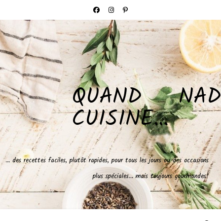
QUAND NAD
CUISINE…
… des recettes faciles, plutôt rapides, pour tous les jours ou des occasions
plus spéciales… mais toujours gourmandes!