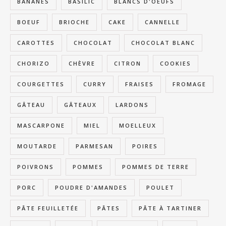
BANANES
BASILIC
BLANCS D'OEUFS
BOEUF
BRIOCHE
CAKE
CANNELLE
CAROTTES
CHOCOLAT
CHOCOLAT BLANC
CHORIZO
CHÈVRE
CITRON
COOKIES
COURGETTES
CURRY
FRAISES
FROMAGE
GÂTEAU
GÂTEAUX
LARDONS
MASCARPONE
MIEL
MOELLEUX
MOUTARDE
PARMESAN
POIRES
POIVRONS
POMMES
POMMES DE TERRE
PORC
POUDRE D'AMANDES
POULET
PÂTE FEUILLETÉE
PÂTES
PÂTE À TARTINER