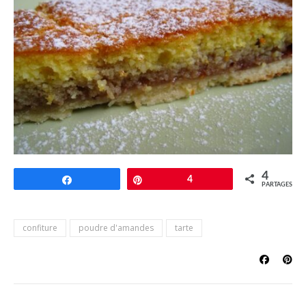
4
Partagez
Épingle
4
PARTAGES
confiture
poudre d'amandes
tarte