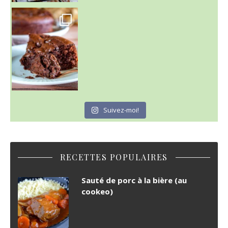
~ GÂTEAU FONDANT CHOCO NOISETTE ~
C'est lundi
Suivez-moi!
RECETTES POPULAIRES
Sauté de porc à la bière (au
cookeo)