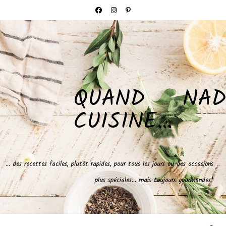
QUAND NAD
CUISINE…
… des recettes faciles, plutôt rapides, pour tous les jours ou des occasions
plus spéciales… mais toujours gourmandes!