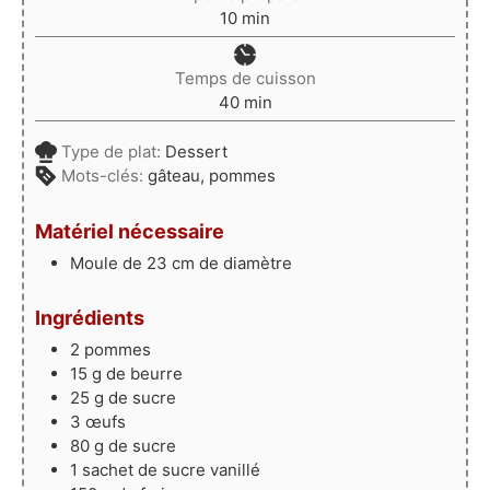
minutes
10
min
Temps de cuisson
minutes
40
min
Type de plat:
Dessert
Mots-clés:
gâteau, pommes
Matériel nécessaire
Moule de 23 cm de diamètre
Ingrédients
2
pommes
15
g
de beurre
25
g
de sucre
3
œufs
80
g
de sucre
1
sachet
de sucre vanillé