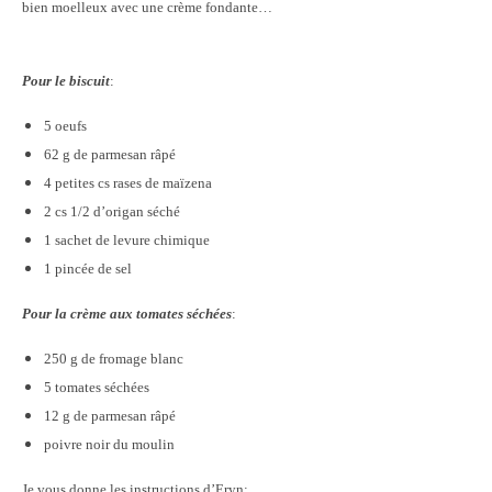
bien moelleux avec une crème fondante…
Pour le biscuit
:
5 oeufs
62 g de parmesan râpé
4 petites cs rases de maïzena
2 cs 1/2 d’origan séché
1 sachet de levure chimique
1 pincée de sel
Pour la crème aux tomates séchées
:
250 g de fromage blanc
5 tomates séchées
12 g de parmesan râpé
poivre noir du moulin
Je vous donne les instructions d’Eryn: