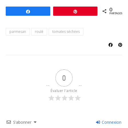
0
Partagez
Épingle
PARTAGES
parmesan
roulé
tomates séchées
0
Évaluer l'article
S’abonner
Connexion