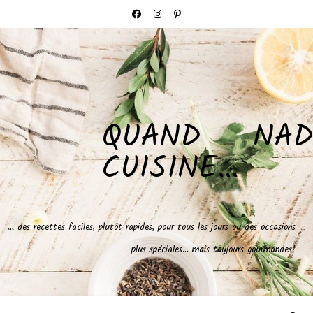
QUAND NAD
CUISINE…
… des recettes faciles, plutôt rapides, pour tous les jours ou des occasions
plus spéciales… mais toujours gourmandes!